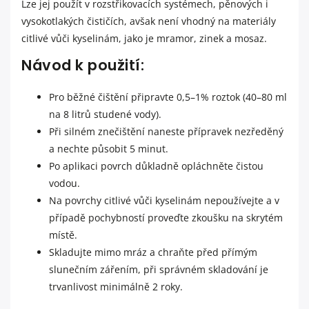
Lze jej použít v rozstřikovacích systémech, pěnových i
vysokotlakých čističích, avšak není vhodný na materiály
citlivé vůči kyselinám, jako je mramor, zinek a mosaz.
Návod k použití:
Pro běžné čištění připravte 0,5–1% roztok (40–80 ml
na 8 litrů studené vody).
Při silném znečištění naneste přípravek nezředěný
a nechte působit 5 minut.
Po aplikaci povrch důkladně opláchněte čistou
vodou.
Na povrchy citlivé vůči kyselinám nepoužívejte a v
případě pochybností proveďte zkoušku na skrytém
místě.
Skladujte mimo mráz a chraňte před přímým
slunečním zářením, při správném skladování je
trvanlivost minimálně 2 roky.