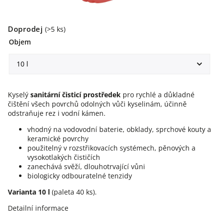
Doprodej
(>5 ks)
Objem
Kyselý
sanitární čisticí prostředek
pro rychlé a důkladné
čištění všech povrchů odolných vůči kyselinám, účinně
odstraňuje rez i vodní kámen.
vhodný na vodovodní baterie, obklady, sprchové kouty a
keramické povrchy
použitelný v rozstřikovacích systémech, pěnových a
vysokotlakých čističích
zanechává svěží, dlouhotrvající vůni
biologicky odbouratelné tenzidy
Varianta
10 l
(paleta 40 ks).
Detailní informace