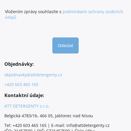
Vložením zprávy souhlasíte s
podmínkami ochrany osobních
údajů
Odeslat
Objednávky:
objednavky@attdetergenty.cz
+420 603 465 165
Kontaktní údaje:
ATT DETERGENTY s.r.o.
Belgická 4783/1b, 466 05, Jablonec nad Nisou
Tel: +420 603 465 165 | E–mail: info@attdetergenty.cz
IČO: 21457590 | DIČ: CZ21457590 | Číslo účtu: