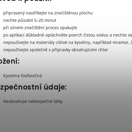
připravený nastříkejte na znečištěnou plochu
nechte působit 5–20 minut
při silném znečištění proces opakujte
po aplikaci důkladně opláchněte povrch čistou vodou a nechte o
nepoužívejte na materiály citlivé na kyseliny, například mramor,
nepoužívejte společně s přípravky obsahujícími chlor
ožení:
Kyselina fosforečná
zpečnostní údaje:
Neobsahuje nebezpečné látky