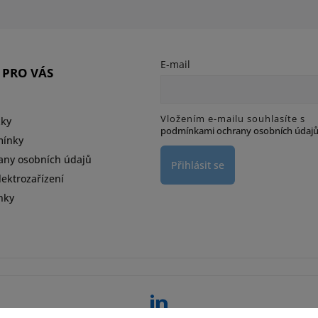
E-mail
 PRO VÁS
Vložením e-mailu souhlasíte s
zky
podmínkami ochrany osobních údaj
mínky
any osobních údajů
Přihlásit se
ektrozařízení
nky
d