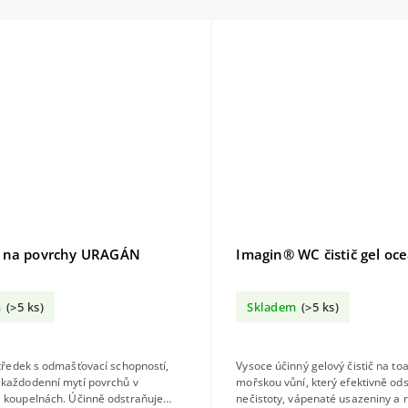
 na povrchy URAGÁN
Imagin® WC čistič gel oc
m
(>5 ks)
Skladem
(>5 ks)
středek s odmašťovací schopností,
Vysoce účinný gelový čistič na toa
 každodenní mytí povrchů v
mořskou vůní, který efektivně od
a koupelnách. Účinně odstraňuje
nečistoty, vápenaté usazeniny a 