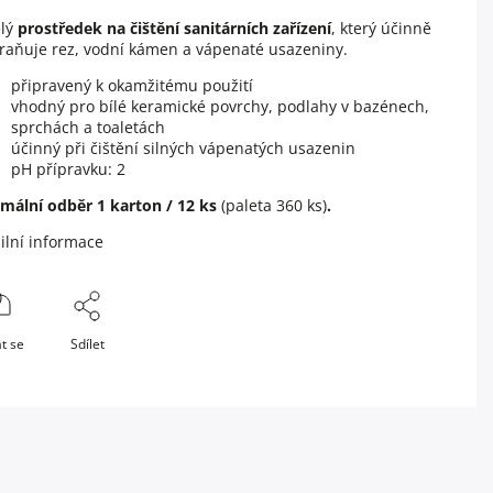
elý
prostředek na čištění sanitárních zařízení
, který účinně
raňuje rez, vodní kámen a vápenaté usazeniny.
připravený k okamžitému použití
vhodný pro bílé keramické povrchy, podlahy v bazénech,
sprchách a toaletách
účinný při čištění silných vápenatých usazenin
pH přípravku: 2
mální odběr 1 karton / 12 ks
(paleta 360 ks)
.
ilní informace
t se
Sdílet