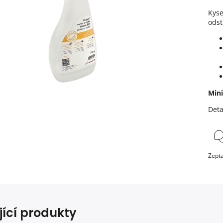
Kys
odst
Mini
Deta
Zepta
jící produkty