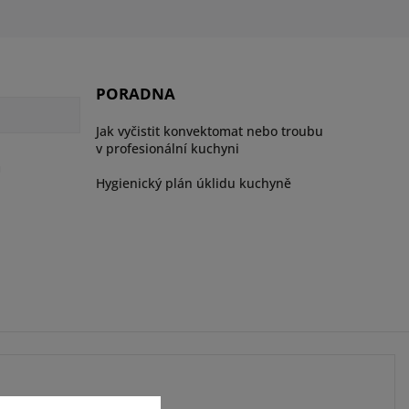
PORADNA
Jak vyčistit konvektomat nebo troubu
v profesionální kuchyni
ů
Hygienický plán úklidu kuchyně