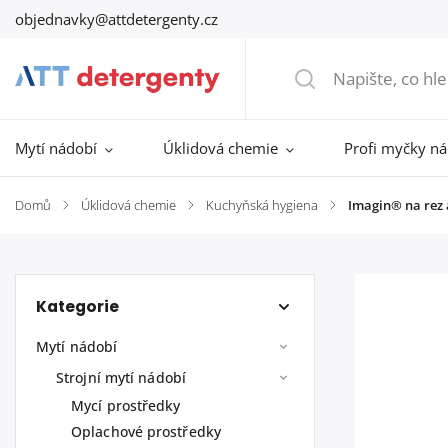
objednavky@attdetergenty.cz
Mytí nádobí
Úklidová chemie
Profi myčky n
Domů
/
Úklidová chemie
/
Kuchyňská hygiena
/
Imagin® na rez 
Kategorie
Mytí nádobí
Strojní mytí nádobí
Mycí prostředky
Oplachové prostředky