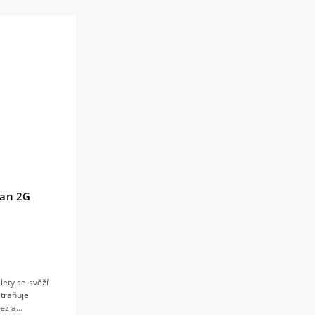
ean 2G
lety se svěží
straňuje
rez a