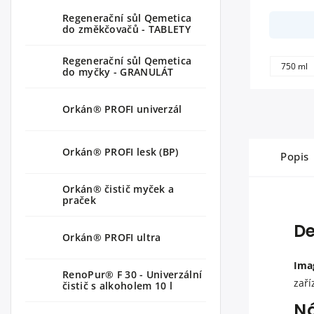
Regenerační sůl Qemetica
do změkčovačů - TABLETY
Regenerační sůl Qemetica
750 ml
do myčky - GRANULÁT
Orkán® PROFI univerzál
Orkán® PROFI lesk (BP)
Popis
Orkán® čistič myček a
praček
De
Orkán® PROFI ultra
Imag
RenoPur® F 30 - Univerzální
zaří
čistič s alkoholem 10 l
Ná