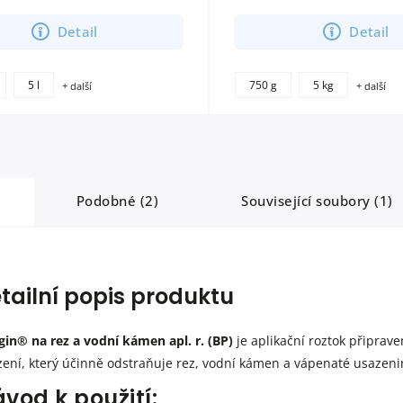
vápenaté usazeniny, mastnotu a rez. čištění...
zanechává příje
Detail
Detail
5 l
750 g
5 kg
+ další
+ další
Podobné (2)
Související soubory (1)
tailní popis produktu
in® na rez a vodní kámen apl. r. (BP)
je aplikační roztok připrave
zení, který účinně odstraňuje rez, vodní kámen a vápenaté usazeni
vod k použití: