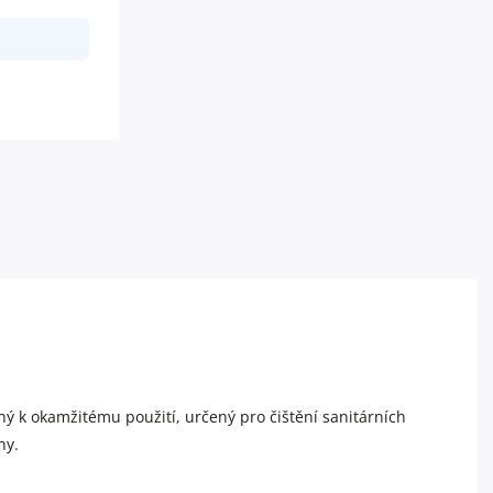
mnou vůni. vhodný pro WC,...
ný k okamžitému použití, určený pro čištění sanitárních
ny.