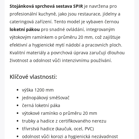
Stojánková sprchová sestava SPIR
je navržena pro
profesionální kuchyně, jako jsou restaurace, jídelny a
cateringová zařízení. Tento model je vybaven černou
loketní pákou
pro snadné ovládání, integrovaným
výtokovým ramínkem o průměru 20 mm, což zajišťuje
efektivní a hygienické mytí nádobí a pracovních ploch.
Kvalitní materiály a povrchová úprava zaručují dlouhou
životnost a odolnost vůči intenzivnímu používání.
Klíčové vlastnosti:
výška 1200 mm
jednopákový směšovač
černá loketní páka
výtokové ramínko o průměru 20 mm
trubky a hadice z certifikovaného nerezu
třívrstvá hadice (kaučuk, ocel, PVC)
odolnost vůči korozi a hygienická nezávadnost