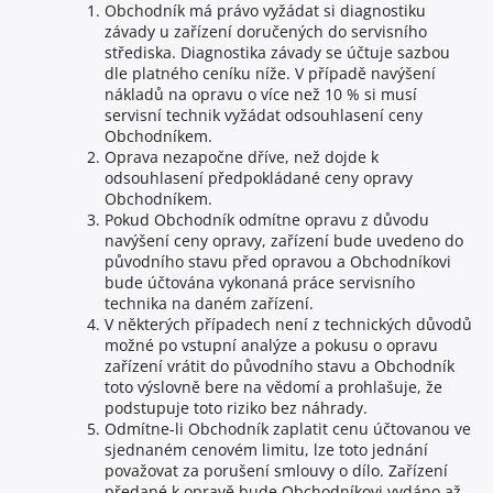
Obchodník má právo vyžádat si diagnostiku
závady u zařízení doručených do servisního
střediska. Diagnostika závady se účtuje sazbou
dle platného ceníku níže. V případě navýšení
nákladů na opravu o více než 10 % si musí
servisní technik vyžádat odsouhlasení ceny
Obchodníkem.
Oprava nezapočne dříve, než dojde k
odsouhlasení předpokládané ceny opravy
Obchodníkem.
Pokud Obchodník odmítne opravu z důvodu
navýšení ceny opravy, zařízení bude uvedeno do
původního stavu před opravou a Obchodníkovi
bude účtována vykonaná práce servisního
technika na daném zařízení.
V některých případech není z technických důvodů
možné po vstupní analýze a pokusu o opravu
zařízení vrátit do původního stavu a Obchodník
toto výslovně bere na vědomí a prohlašuje, že
podstupuje toto riziko bez náhrady.
Odmítne-li Obchodník zaplatit cenu účtovanou ve
sjednaném cenovém limitu, lze toto jednání
považovat za porušení smlouvy o dílo. Zařízení
předané k opravě bude Obchodníkovi vydáno až