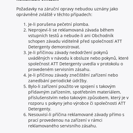
Požadavky na záruční opravy nebudou uznány jako
oprávněné zvláště v těchto případech:
Je-li porušena pečetní plomba.
Neprojeví-li se reklamovaná závada během
vstupních testů a nebude-li ani Obchodník
schopen závadu viditelně před společností ATT
Detergenty demonstrovat.
Je-li příčinou závady nedodržení pokynů
uváděných v návodu k obsluze nebo pokynů, které
společnost ATT Detergenty uvedla v protokolu o
provedeném servisním zásahu.
Je-li příčinou závady znečištění zařízení nebo
zanedbání periodické údržby.
Bylo-li zařízení použito ve spojení s takovým
přídavným zařízením, spotřebním materiálem,
příslušenstvím nebo takovým způsobem, který je v
rozporu s pokyny jeho výrobce či společnosti ATT
Detergenty.
Nesouvisí-li příčina reklamované závady přímo s
prací provedenou na zařízení v rámci
reklamovaného servisního zásahu.