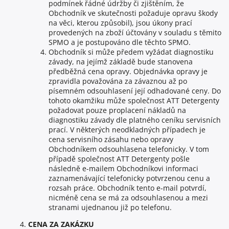
podmínek řádné údržby či zjištěním, že
Obchodník ve skutečnosti požaduje opravu škody
na věci, kterou způsobil), jsou úkony prací
provedených na zboží účtovány v souladu s těmito
SPMO a je postupováno dle těchto SPMO.
Obchodník si může předem vyžádat diagnostiku
závady, na jejímž základě bude stanovena
předběžná cena opravy. Objednávka opravy je
zpravidla považována za závaznou až po
písemném odsouhlasení její odhadované ceny. Do
tohoto okamžiku může společnost ATT Detergenty
požadovat pouze proplacení nákladů na
diagnostiku závady dle platného ceníku servisních
prací. V některých neodkladných případech je
cena servisního zásahu nebo opravy
Obchodníkem odsouhlasena telefonicky. V tom
případě společnost ATT Detergenty pošle
následně e-mailem Obchodníkovi informaci
zaznamenávající telefonicky potvrzenou cenu a
rozsah práce. Obchodník tento e-mail potvrdí,
nicméně cena se má za odsouhlasenou a mezi
stranami ujednanou již po telefonu.
CENA ZA ZAKÁZKU