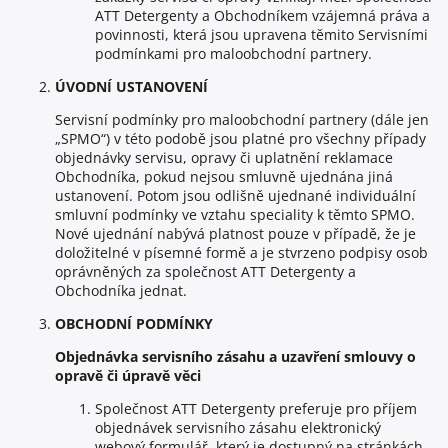
ATT Detergenty a Obchodníkem vzájemná práva a
povinnosti, která jsou upravena těmito Servisními
podmínkami pro maloobchodní partnery.
ÚVODNÍ USTANOVENÍ
Servisní podmínky pro maloobchodní partnery (dále jen
„SPMO“) v této podobě jsou platné pro všechny případy
objednávky servisu, opravy či uplatnění reklamace
Obchodníka, pokud nejsou smluvně ujednána jiná
ustanovení. Potom jsou odlišně ujednané individuální
smluvní podmínky ve vztahu speciality k těmto SPMO.
Nové ujednání nabývá platnost pouze v případě, že je
doložitelné v písemné formě a je stvrzeno podpisy osob
oprávněných za společnost ATT Detergenty a
Obchodníka jednat.
OBCHODNÍ PODMÍNKY
Objednávka servisního zásahu a uzavření smlouvy o
opravě či úpravě věci
Společnost ATT Detergenty preferuje pro příjem
objednávek servisního zásahu elektronický
webový formulář, který je dostupný na stránkách