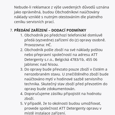
Nebude-li reklamace z výše uvedených důvodů uznána
jako oprávněná, budou Obchodníkovi naúčtovány
náklady vzniklé s nutným otestováním dle platného
ceníku servisních prací.
PŘEDÁNÍ ZAŘÍZENÍ – DODACÍ PODMÍNKY
Obchodník po předchozí telefonické domluvě
předá (vyzvedne) zařízení do (z) opravy osobně.
Provozovna: HČ.
Obchodník pošle zboží na své náklady poštou
nebo přepravní společností na adresu ATT
Detergenty s.r.o., Belgická 4783/1b, 455 06
Jablonec nad Nisou.
Do opravy bude převzato pouze zboží v čistém a
nerozebraném stavu. U znečištěného zboží bude
naúčtováno mytí v hodinové sazbě servisního
technika. Skutečný stav zboží před převzetím do
opravy bude zdokumentován.
Doporučujeme zásilku připojistit na hodnotu
zboží.
V případě, že to okolnosti budou umožňovat,
provede společnost ATT Detergenty opravu v
místě instalace zařízení.