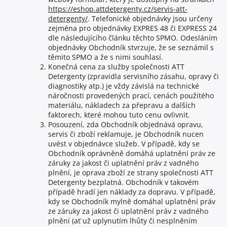
https://eshop.attdetergenty.cz/servis-att-
detergenty/
. Telefonické objednávky jsou určeny
zejména pro objednávky EXPRES 48 či EXPRESS 24
dle následujícího článku těchto SPMO. Odesláním
objednávky Obchodník stvrzuje, že se seznámil s
těmito SPMO a že s nimi souhlasí.
Konečná cena za služby společnosti ATT
Detergenty (zpravidla servisního zásahu, opravy či
diagnostiky atp.) je vždy závislá na technické
náročnosti provedených prací, cenách použitého
materiálu, nákladech za přepravu a dalších
faktorech, které mohou tuto cenu ovlivnit.
Posouzení, zda Obchodník objednává opravu,
servis či zboží reklamuje, je Obchodník nucen
uvést v objednávce služeb. V případě, kdy se
Obchodník oprávněně domáhá uplatnění práv ze
záruky za jakost či uplatnění práv z vadného
plnění, je oprava zboží ze strany společnosti ATT
Detergenty bezplatná. Obchodník v takovém
případě hradí jen náklady za dopravu. V případě,
kdy se Obchodník mylně domáhal uplatnění práv
ze záruky za jakost či uplatnění práv z vadného
plnění (ať už uplynutím lhůty či nesplněním