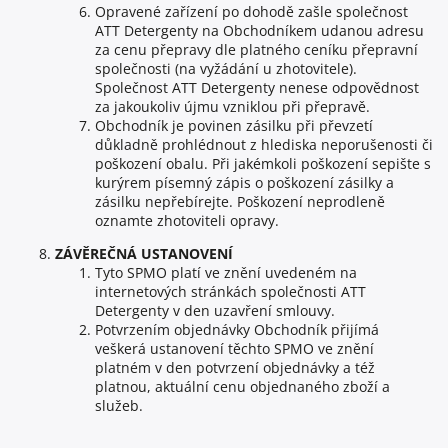
Opravené zařízení po dohodě zašle společnost
ATT Detergenty na Obchodníkem udanou adresu
za cenu přepravy dle platného ceníku přepravní
společnosti (na vyžádání u zhotovitele).
Společnost ATT Detergenty nenese odpovědnost
za jakoukoliv újmu vzniklou při přepravě.
Obchodník je povinen zásilku při převzetí
důkladně prohlédnout z hlediska neporušenosti či
poškození obalu. Při jakémkoli poškození sepište s
kurýrem písemný zápis o poškození zásilky a
zásilku nepřebírejte. Poškození neprodleně
oznamte zhotoviteli opravy.
ZÁVĚREČNÁ USTANOVENÍ
Tyto SPMO platí ve znění uvedeném na
internetových stránkách společnosti ATT
Detergenty v den uzavření smlouvy.
Potvrzením objednávky Obchodník přijímá
veškerá ustanovení těchto SPMO ve znění
platném v den potvrzení objednávky a též
platnou, aktuální cenu objednaného zboží a
služeb.