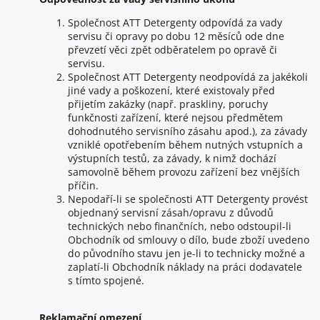
Společnost ATT Detergenty odpovídá za vady
servisu či opravy po dobu 12 měsíců ode dne
převzetí věci zpět odběratelem po opravě či
servisu.
Společnost ATT Detergenty neodpovídá za jakékoli
jiné vady a poškození, které existovaly před
přijetím zakázky (např. praskliny, poruchy
funkčnosti zařízení, které nejsou předmětem
dohodnutého servisního zásahu apod.), za závady
vzniklé opotřebením během nutných vstupních a
výstupních testů, za závady, k nimž dochází
samovolně během provozu zařízení bez vnějších
příčin.
Nepodaří-li se společnosti ATT Detergenty provést
objednaný servisní zásah/opravu z důvodů
technických nebo finančních, nebo odstoupil-li
Obchodník od smlouvy o dílo, bude zboží uvedeno
do původního stavu jen je-li to technicky možné a
zaplatí-li Obchodník náklady na práci dodavatele
s tímto spojené.
Reklamační omezení