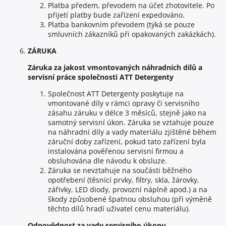
Platba předem, převodem na účet zhotovitele. Po
přijetí platby bude zařízení expedováno.
Platba bankovním převodem (týká se pouze
smluvních zákazníků při opakovaných zakázkách).
ZÁRUKA
Záruka za jakost vmontovaných náhradních dílů a
servisní práce společnosti ATT Detergenty
Společnost ATT Detergenty poskytuje na
vmontované díly v rámci opravy či servisního
zásahu záruku v délce 3 měsíců, stejně jako na
samotný servisní úkon. Záruka se vztahuje pouze
na náhradní díly a vady materiálu zjištěné během
záruční doby zařízení, pokud tato zařízení byla
instalována pověřenou servisní firmou a
obsluhována dle návodu k obsluze.
Záruka se nevztahuje na součásti běžného
opotřebení (těsnící prvky, filtry, skla, žárovky,
zářivky, LED diody, provozní náplně apod.) a na
škody způsobené špatnou obsluhou (při výměně
těchto dílů hradí uživatel cenu materiálu).
Odpovědnost za vady servisního úkonu