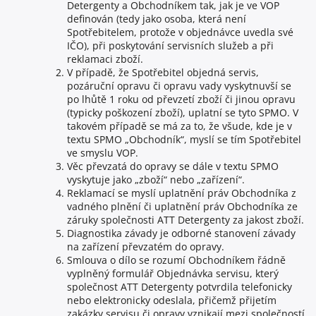
Detergenty a Obchodníkem tak, jak je ve VOP
definován (tedy jako osoba, která není
Spotřebitelem, protože v objednávce uvedla své
IČO), při poskytování servisních služeb a při
reklamaci zboží.
V případě, že Spotřebitel objedná servis,
pozáruční opravu či opravu vady vyskytnuvší se
po lhůtě 1 roku od převzetí zboží či jinou opravu
(typicky poškození zboží), uplatní se tyto SPMO. V
takovém případě se má za to, že všude, kde je v
textu SPMO „Obchodník“, myslí se tím Spotřebitel
ve smyslu VOP.
Věc převzatá do opravy se dále v textu SPMO
vyskytuje jako „zboží“ nebo „zařízení“.
Reklamací se myslí uplatnění práv Obchodníka z
vadného plnění či uplatnění práv Obchodníka ze
záruky společnosti ATT Detergenty za jakost zboží.
Diagnostika závady je odborné stanovení závady
na zařízení převzatém do opravy.
Smlouva o dílo se rozumí Obchodníkem řádně
vyplněný formulář Objednávka servisu, který
společnost ATT Detergenty potvrdila telefonicky
nebo elektronicky odeslala, přičemž přijetím
zakázky servisu či opravy vznikají mezi společností