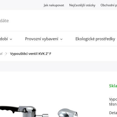
Jak nakupovat
Nejčastější otázky
Obchodní 
ádobí
Provozní vybavení
Ekologické prostředky
ví
/
Vypouštěcí ventil KVK 2” F
Skl
Vypo
těsn
Deta