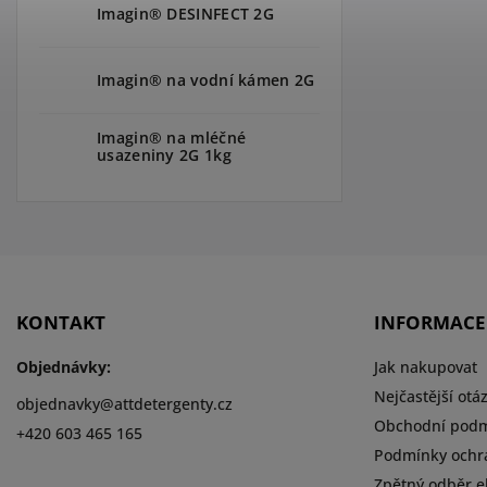
Imagin® DESINFECT 2G
Imagin® na vodní kámen 2G
Imagin® na mléčné
usazeniny 2G 1kg
KONTAKT
INFORMACE
Objednávky:
Jak nakupovat
Nejčastější otá
objednavky
@
attdetergenty.cz
Obchodní pod
+420 603 465 165
Podmínky ochr
Zpětný odběr el