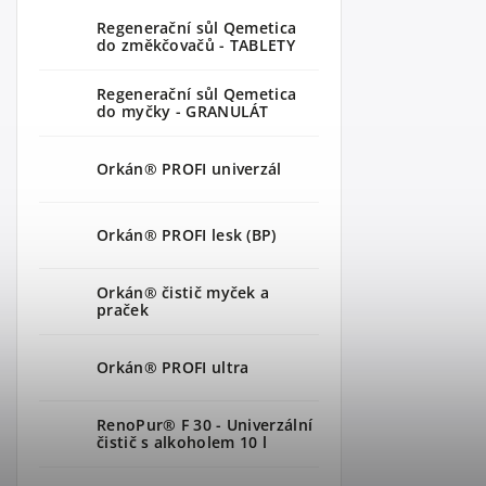
Regenerační sůl Qemetica
do změkčovačů - TABLETY
Regenerační sůl Qemetica
do myčky - GRANULÁT
Orkán® PROFI univerzál
Orkán® PROFI lesk (BP)
Orkán® čistič myček a
praček
Orkán® PROFI ultra
RenoPur® F 30 - Univerzální
čistič s alkoholem 10 l