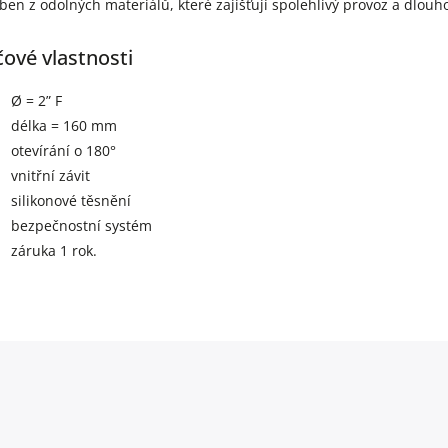
ben z odolných materiálů, které zajišťují spolehlivý provoz a dlouh
čové vlastnosti
Ø = 2” F
délka = 160 mm
otevírání o 180°
vnitřní závit
silikonové těsnění
bezpečnostní systém
záruka 1 rok.