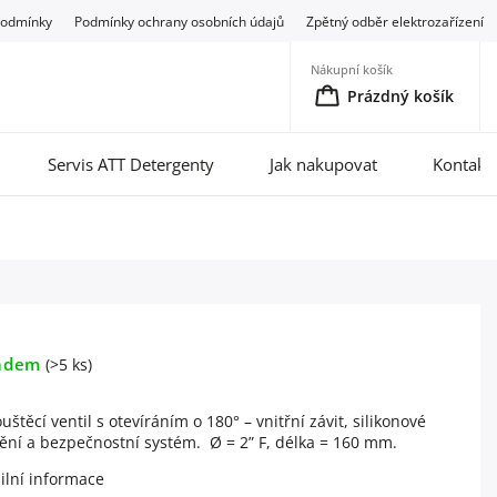
podmínky
Podmínky ochrany osobních údajů
Zpětný odběr elektrozařízení
Nákupní košík
Prázdný košík
Servis ATT Detergenty
Jak nakupovat
Kontakt
adem
(>5 ks)
uštěcí ventil s otevíráním o 180° – vnitřní závit, silikonové
ění a bezpečnostní systém.
Ø = 2” F,
délka = 160 mm.
ilní informace