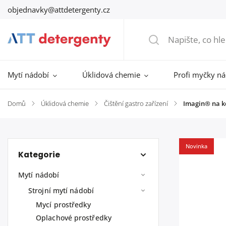
objednavky@attdetergenty.cz
Mytí nádobí
Úklidová chemie
Profi myčky n
Domů
/
Úklidová chemie
/
Čištění gastro zařízení
/
Imagin® na ko
Novinka
Kategorie
Mytí nádobí
Strojní mytí nádobí
Mycí prostředky
Oplachové prostředky