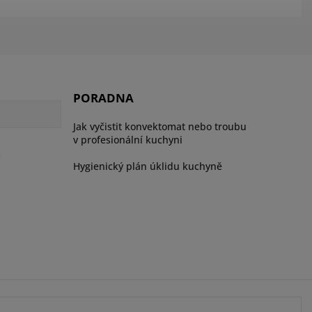
PORADNA
Jak vyčistit konvektomat nebo troubu
v profesionální kuchyni
ů
Hygienický plán úklidu kuchyně