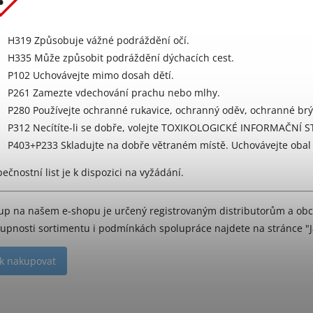
H319 Způsobuje vážné podráždění očí.
H335 Může způsobit podráždění dýchacích cest.
P102 Uchovávejte mimo dosah dětí.
P261 Zamezte vdechování prachu nebo mlhy.
P280 Používejte ochranné rukavice, ochranný oděv, ochranné brýle
P312 Necítíte-li se dobře, volejte TOXIKOLOGICKÉ INFORMAČNÍ S
P403+P233 Skladujte na dobře větraném místě. Uchovávejte obal
ečnostní list je k
dispozici na vyžádání
.
up na našem e-shopu je určený registrovaným distributorům a o
upnosti sortimentu i podmínkách spolupráce najdete na stránce "
ak nakupovat