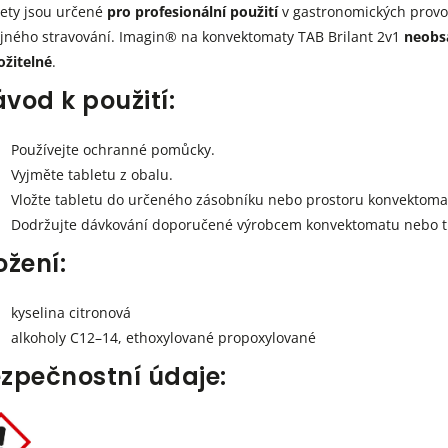
ety jsou určené
pro profesionální použití
v gastronomických provoz
jného stravování. Imagin® na konvektomaty TAB Brilant 2v1
neobsa
ožitelné
.
vod k použití:
Používejte ochranné pomůcky.
Vyjměte tabletu z obalu.
Vložte tabletu do určeného zásobníku nebo prostoru konvektoma
Dodržujte dávkování doporučené výrobcem konvektomatu nebo t
ožení:
kyselina citronová
alkoholy C12–14, ethoxylované propoxylované
zpečnostní údaje: