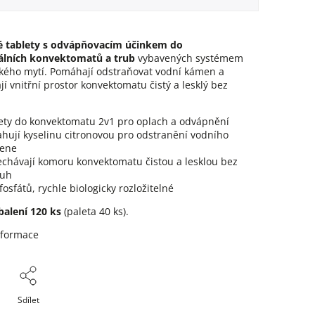
 tablety s odvápňovacím účinkem do
álních konvektomatů a trub
vybavených
systémem
kého mytí
. Pomáhají odstraňovat vodní kámen a
í vnitřní prostor konvektomatu čistý a lesklý bez
ety do konvektomatu 2v1 pro oplach a odvápnění
hují kyselinu citronovou pro odstranění vodního
ene
chávají komoru konvektomatu čistou a lesklou bez
uh
fosfátů, rychle biologicky rozložitelné
balení 120 ks
(paleta 40 ks).
nformace
Sdílet