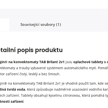
Související soubory (1)
tailní popis produktu
gin® na konvektomaty TAB Brilant 2v1
jsou
oplachové tablety 
ektomaty a trouby vybavené systémem automatického mytí. Pomáha
tor zařízení čistý, lesklý a bez šmouh.
in® na konvektomaty TAB Brilant 2v1 je vhodné použít tam, kde s
žívá tvrdá voda
, která způsobuje nadměrné usazování vodního kam
ech zařízení. Tablety obsahují kyselinu citronovou, která pomáhá 
tnosti zařízení
.