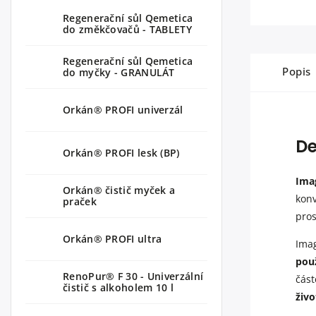
Regenerační sůl Qemetica
do změkčovačů - TABLETY
Regenerační sůl Qemetica
Popis
do myčky - GRANULÁT
Orkán® PROFI univerzál
De
Orkán® PROFI lesk (BP)
Ima
Orkán® čistič myček a
konv
praček
pros
Orkán® PROFI ultra
Imag
pou
RenoPur® F 30 - Univerzální
část
čistič s alkoholem 10 l
živo