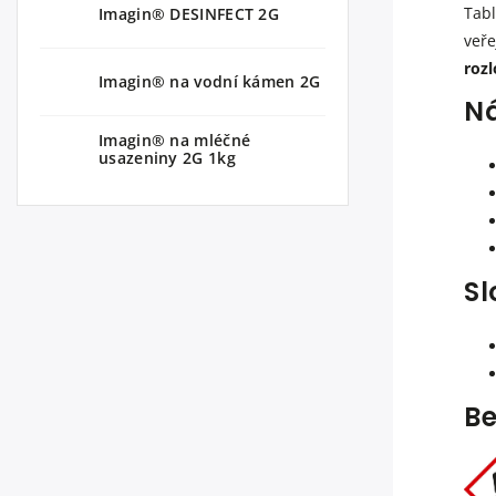
Tabl
Imagin® DESINFECT 2G
veře
rozl
Imagin® na vodní kámen 2G
Ná
Imagin® na mléčné
usazeniny 2G 1kg
Sl
Be