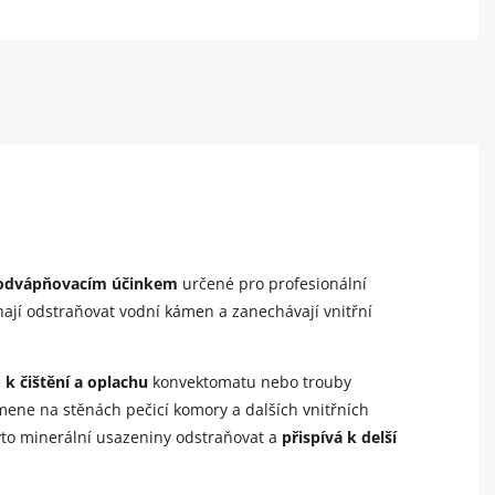
s odvápňovacím účinkem
určené pro profesionální
jí odstraňovat vodní kámen a zanechávají vnitřní
e
k čištění a oplachu
konvektomatu nebo trouby
ene na stěnách pečicí komory a dalších vnitřních
tyto minerální usazeniny odstraňovat a
přispívá k delší