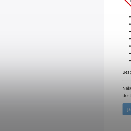
Bezp
Nák
dost
J