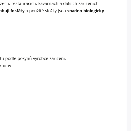
ech, restauracích, kavárnách a dalších zařízeních
hují fosfáty
a použité složky jsou
snadno biologicky
tu podle pokynů výrobce zařízení.
rouby.