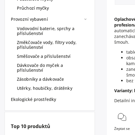
Průchozí myčky
Provozní vybavení
Oplachové
profesion
Vodovodní baterie, sprchy a
automatic
příslušenství
zanechávaj
šmouh.
Změkčovače vody, filtry vody,
příslušenství
tabl
Směšovače a příslušenství
obsa
kam
Dávkovače do myček a
zane
příslušenství
šmo
Zásobníky a dávkovače
bez 
Utěrky, houbičky, drátěnky
Varianty:
Ekologické prostředky
Detailní i
Top 10 produktů
Zeptat se