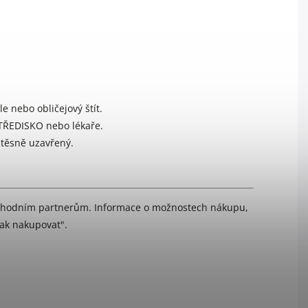
 nebo obličejový štít.
TŘEDISKO nebo lékaře.
 těsně uzavřený.
bchodním partnerům. Informace o možnostech nákupu,
Jak nakupovat
".