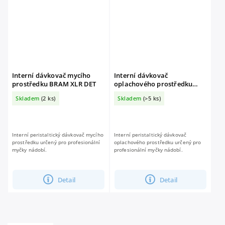
Interní dávkovač mycího
Interní dávkovač
prostředku BRAM XLR DET
oplachového prostředku
BRAM XLR BRIL
Skladem
(2 ks)
Skladem
(>5 ks)
Interní peristaltický dávkovač mycího
Interní peristaltický dávkovač
prostředku určený pro profesionální
oplachového prostředku určený pro
myčky nádobí.
profesionální myčky nádobí.
Detail
Detail