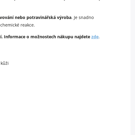
avování nebo potravinářská výroba
. Je snadno
 chemické reakce.
tí. Informace o možnostech nákupu najdete
zde
.
 kůži