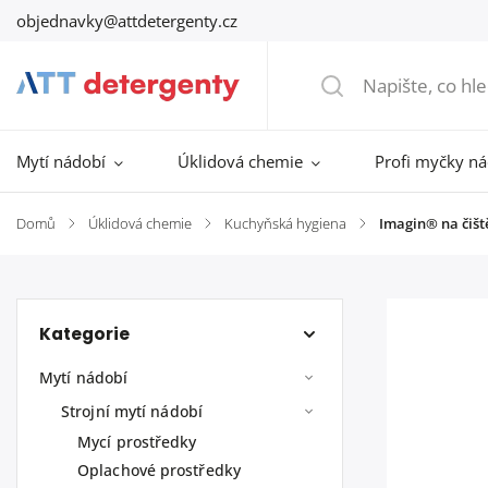
objednavky@attdetergenty.cz
Mytí nádobí
Úklidová chemie
Profi myčky n
Domů
/
Úklidová chemie
/
Kuchyňská hygiena
/
Imagin® na čiš
Kategorie
Mytí nádobí
Strojní mytí nádobí
Mycí prostředky
Oplachové prostředky