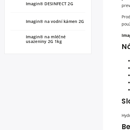
Imagin® DESINFECT 2G
prev
Prod
Imagin® na vodní kámen 2G
použ
Ima
Imagin® na mléčné
usazeniny 2G 1kg
Ná
Sl
Hydr
Be