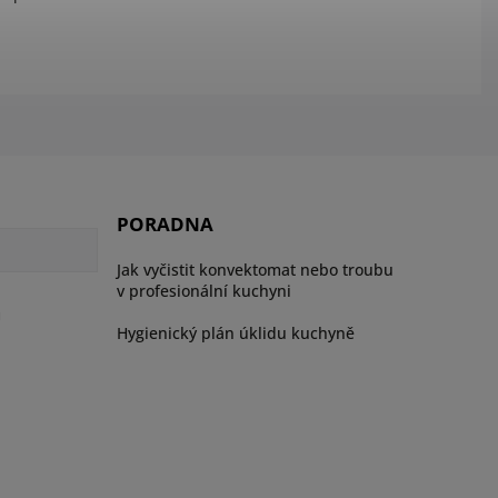
PORADNA
Jak vyčistit konvektomat nebo troubu
v profesionální kuchyni
ů
Hygienický plán úklidu kuchyně