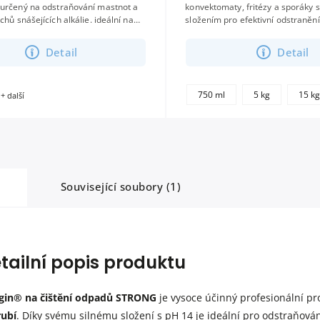
 určený na odstraňování mastnot a
konvektomaty, fritézy a sporáky 
 snášejících alkálie. ideální na
složením pro efektivní odstranění
pozinkované materiály vhodný...
napečenin. nestéká ani na svislý
Detail
Detail
750 ml
5 kg
15 k
+ další
Související soubory (1)
tailní popis produktu
gin® na čištění odpadů STRONG
je vysoce účinný profesionální p
rubí
. Díky svému silnému složení s pH 14 je ideální pro odstraňová