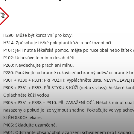
H290: Může být korozivní pro kovy.
H314: Způsobuje těžké poleptání kůže a poškození očí.
P101: Je-li nutná lékařská pomoc, mějte po ruce obal nebo štítek 
P102: Uchovávejte mimo dosah dětí.
P260: Nevdechujte prach ani mlhu.
P280: Používejte ochranné rukavice/ ochranný oděv/ ochranné brýl
P301 + P330 + P331: PŘI POŽITÍ: Vypláchněte ústa. NEVYVOLÁVEJTE
P303 + P361 + P353: PŘI STYKU S KŮŽÍ (nebo s vlasy): Veškeré ko
Opláchněte kůži vodou.
P305 + P351 + P338 + P310: PŘI ZASAŽENÍ OČÍ: Několik minut opatr
nasazeny a pokud je lze vyjmout snadno. Pokračujte ve vyplac
STŘEDISKO/ lékaře.
P405: Skladujte uzamčené.
P501: Odstraňte obsah/ obal v zařízení schváleném pro likvidaci