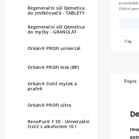
prostředek
Regenerační sůl Qemetica
čištění povrchů
do změkčovačů - TABLETY
nerezové a 
Regenerační sůl Qemetica
do myčky - GRANULÁT
5 kg
Orkán® PROFI univerzál
Orkán® PROFI lesk (BP)
Popis
Orkán® čistič myček a
praček
Orkán® PROFI ultra
De
RenoPur® F 30 - Univerzální
čistič s alkoholem 10 l
Ima
pot