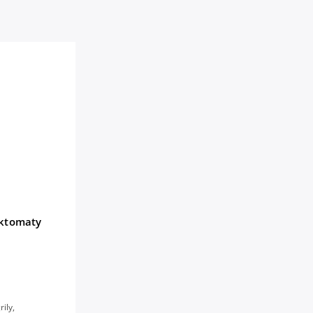
ektomaty
rily,