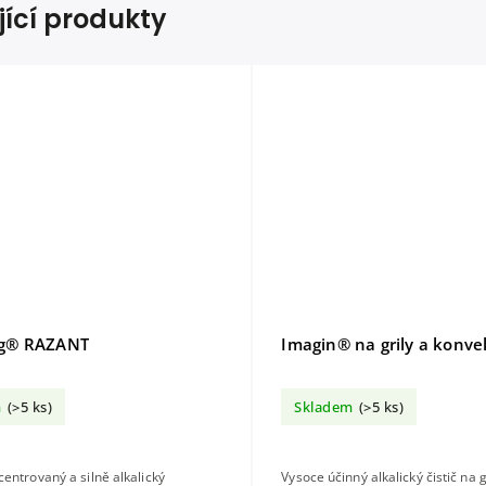
jící produkty
g® RAZANT
Imagin® na grily a konv
m
(>5 ks)
Skladem
(>5 ks)
entrovaný a silně alkalický
Vysoce účinný alkalický čistič na g