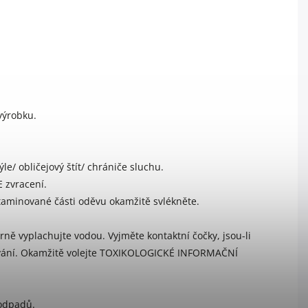
výrobku.
e/ obličejový štít/ chrániče sluchu.
 zvracení.
ntaminované části oděvu okamžitě svlékněte.
ně vyplachujte vodou. Vyjměte kontaktní čočky, jsou-li
hování. Okamžitě volejte TOXIKOLOGICKÉ INFORMAČNÍ
 odpadů.