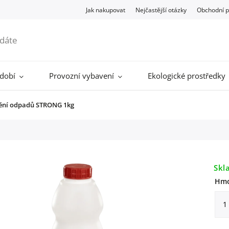
Jak nakupovat
Nejčastější otázky
Obchodní 
ádobí
Provozní vybavení
Ekologické prostředky
tění odpadů STRONG 1kg
Skl
Hmo