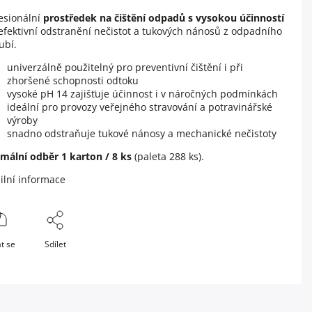
esionální
prostředek na čištění odpadů s vysokou účinností
efektivní odstranění nečistot a tukových nánosů z odpadního
ubí.
univerzálně použitelný pro preventivní čištění i při
zhoršené schopnosti odtoku
vysoké pH 14 zajišťuje účinnost i v náročných podmínkách
ideální pro provozy veřejného stravování a potravinářské
výroby
snadno odstraňuje tukové nánosy a mechanické nečistoty
mální odběr 1 karton
/ 8 ks
(paleta 288 ks).
ilní informace
t se
Sdílet