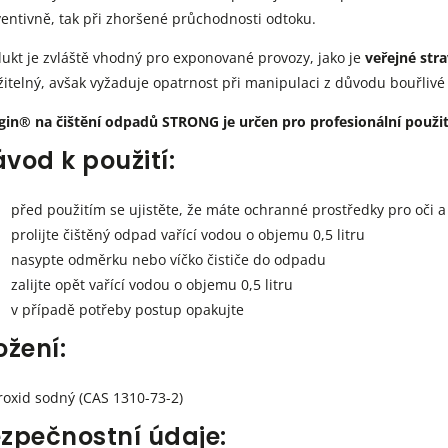
entivně, tak při zhoršené průchodnosti odtoku.
ukt je zvláště vhodný pro exponované provozy, jako je
veřejné str
itelný, avšak vyžaduje opatrnost při manipulaci z důvodu bouřlivé
gin® na čištění odpadů STRONG je určen pro profesionální použi
vod k použití:
před použitím se ujistěte, že máte ochranné prostředky pro oči a
prolijte čištěný odpad vařící vodou o objemu 0,5 litru
nasypte odměrku nebo víčko čističe do odpadu
zalijte opět vařící vodou o objemu 0,5 litru
v případě potřeby postup opakujte
ožení:
oxid sodný (CAS 1310-73-2)
zpečnostní údaje: