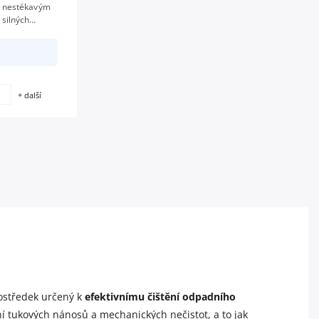
s nestékavým
 silných
ch...
g
+ další
rostředek určený k
efektivnímu čištění odpadního
ní tukových nánosů a mechanických nečistot, a to jak