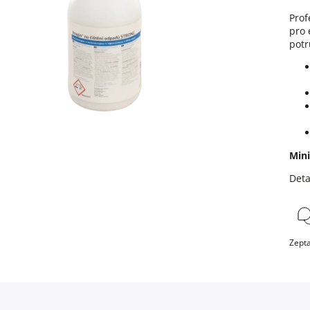
Prof
pro 
potr
Mini
Deta
Zepta