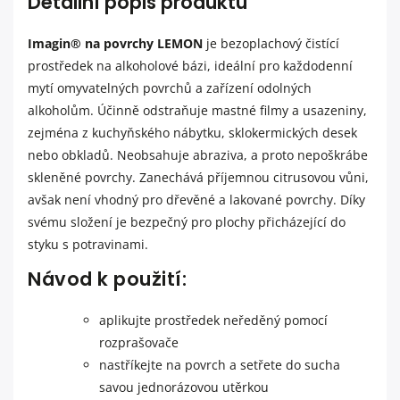
Detailní popis produktu
Imagin® na povrchy LEMON
je bezoplachový čistící
prostředek na alkoholové bázi, ideální pro každodenní
mytí omyvatelných povrchů a zařízení odolných
alkoholům. Účinně odstraňuje mastné filmy a usazeniny,
zejména z kuchyňského nábytku, sklokermických desek
nebo obkladů. Neobsahuje abraziva, a proto nepoškrábe
skleněné povrchy. Zanechává příjemnou citrusovou vůni,
avšak není vhodný pro dřevěné a lakované povrchy. Díky
svému složení je bezpečný pro plochy přicházející do
styku s potravinami.
Návod k použití:
aplikujte prostředek neředěný pomocí
rozprašovače
nastříkejte na povrch a setřete do sucha
savou jednorázovou utěrkou