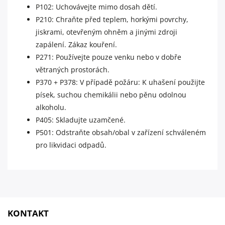
P102: Uchovávejte mimo dosah dětí.
P210: Chraňte před teplem, horkými povrchy,
jiskrami, otevřeným ohněm a jinými zdroji
zapálení. Zákaz kouření.
P271: Používejte pouze venku nebo v dobře
větraných prostorách.
P370 + P378: V případě požáru: K uhašení použijte
písek, suchou chemikálii nebo pěnu odolnou
alkoholu.
P405: Skladujte uzamčené.
P501: Odstraňte obsah/obal v zařízení schváleném
pro likvidaci odpadů.
KONTAKT