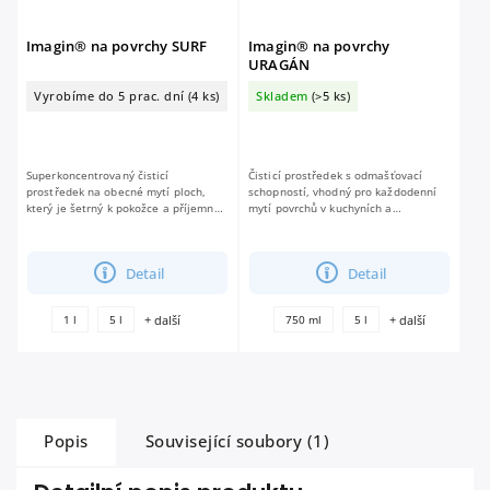
Imagin® na povrchy SURF
Imagin® na povrchy
URAGÁN
Vyrobíme do 5 prac. dní
(4 ks)
Skladem
(>5 ks)
Superkoncentrovaný čisticí
Čisticí prostředek s odmašťovací
prostředek na obecné mytí ploch,
schopností, vhodný pro každodenní
který je šetrný k pokožce a příjemně
mytí povrchů v kuchyních a
parfémovaný. vhodný pro všechny
koupelnách. Účinně odstraňuje
omyvatelné povrchy, například
vápenaté usazeniny, mastnotu a rez.
nábytek a...
čištění...
Detail
Detail
+ další
+ další
1 l
5 l
750 ml
5 l
Popis
Související soubory (1)