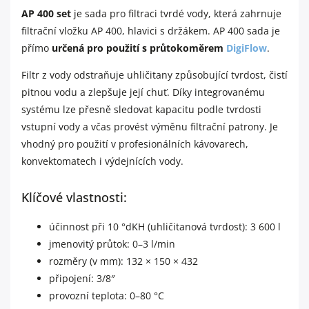
AP 400 set
je sada pro filtraci tvrdé vody, která zahrnuje
filtrační vložku AP 400, hlavici s držákem. AP 400 sada je
přímo
určená pro použití s průtokoměrem
DigiFlow
.
Filtr z vody odstraňuje uhličitany způsobující tvrdost, čistí
pitnou vodu a zlepšuje její chuť. Díky integrovanému
systému lze přesně sledovat kapacitu podle tvrdosti
vstupní vody a včas provést výměnu filtrační patrony. Je
vhodný pro použití v profesionálních kávovarech,
konvektomatech i výdejnících vody.
Klíčové vlastnosti:
účinnost při 10 °dKH (uhličitanová tvrdost): 3 600 l
jmenovitý průtok: 0–3 l/min
rozměry (v mm): 132 × 150 × 432
připojení: 3/8″
provozní teplota: 0–80 °C