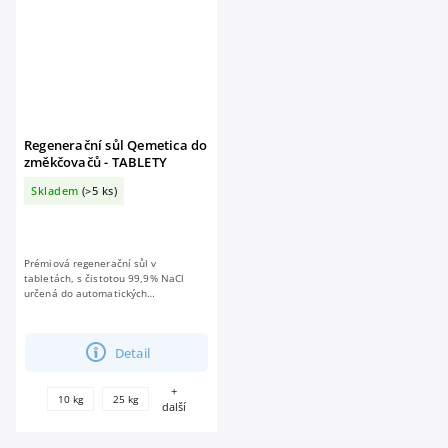
Regenerační sůl Qemetica do
změkčovačů - TABLETY
Skladem
(>5 ks)
Prémiová regenerační sůl v
tabletách, s čistotou 99,9% NaCl
určená do automatických
změkčovačů. Změkčování vody a
ochranu mycích systémů před vodním
kamenem....
Detail
+
10 kg
25 kg
další