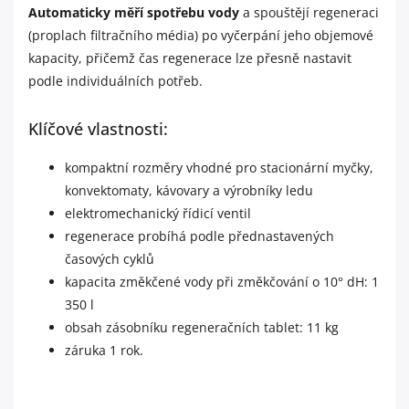
Automaticky měří spotřebu vody
a spouštějí regeneraci
(proplach filtračního média) po vyčerpání jeho objemové
kapacity, přičemž čas regenerace lze přesně nastavit
podle individuálních potřeb.
Klíčové vlastnosti:
kompaktní rozměry vhodné pro stacionární myčky,
konvektomaty, kávovary a výrobníky ledu
elektromechanický řídicí ventil
regenerace probíhá podle přednastavených
časových cyklů
kapacita změkčené vody při změkčování o 10° dH: 1
350 l
obsah zásobníku regeneračních tablet: 11 kg
záruka 1 rok.