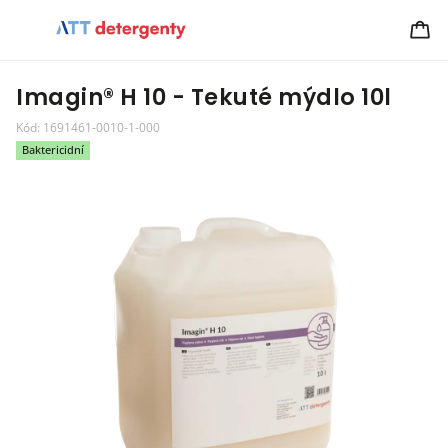
Imagin® H 10 - Tekuté mýdlo 10l
Kód:
1691461-0010-1-000
Baktericidní