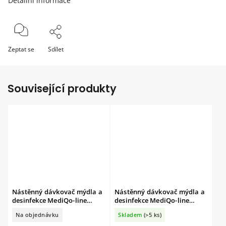
Detailní informace
Zeptat se
Sdílet
Související produkty
Nástěnný dávkovač mýdla a
Nástěnný dávkovač mýdla a
desinfekce MediQo-line
desinfekce MediQo-line
1000ml
500ml
Na objednávku
Skladem
(>5 ks)