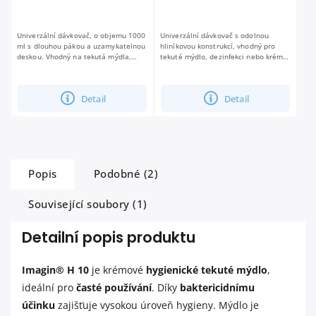
Univerzální dávkovač, o objemu 1000
Univerzální dávkovač s odolnou
ml s dlouhou pákou a uzamykatelnou
hliníkovou konstrukcí, vhodný pro
deskou. Vhodný na tekutá mýdla,
tekuté mýdlo, dezinfekci nebo krém.
dezinfekce a krémy.
Je vybaven uzamykatelnou deskou a
dlouhou pákovou rukojetí.
Detail
Detail
Popis
Podobné (2)
Související soubory (1)
Detailní popis produktu
Imagin® H 10
je krémové
hygienické tekuté mýdlo
,
ideální pro
časté používání
. Díky
baktericidnímu
účinku
zajišťuje vysokou úroveň hygieny. Mýdlo je