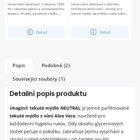
Univerzální dávkovač, o objemu 1000
Univerzální dávkovač s odolnou
ml s dlouhou pákou a uzamykatelnou
hliníkovou konstrukcí, vhodný pro
deskou. Vhodný na tekutá mýdla,
tekuté mýdlo, dezinfekci nebo krém.
dezinfekce a krémy.
Je vybaven uzamykatelnou deskou a
dlouhou pákovou rukojetí.
Detail
Detail
Popis
Podobné (2)
Související soubory (1)
Detailní popis produktu
Imagin® tekuté mýdlo NEUTRAL
je jemně parfémované
tekuté mýdlo s vůní Aloe Vera
, navržené pro
každodenní hygienu rukou. Díky obsahu glycerinových
složek pečuje o pokožku, zabraňuje jejímu vysychání a
chrání ji před podrážděním i při častém použití.