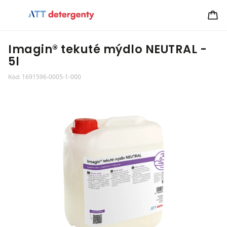
Imagin® tekuté mýdlo NEUTRAL -
5l
Kód:
1691596-0005-1-000