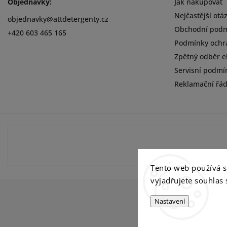
Objednávky:
Jak nakupovat
Nejčastější otá
objednavky
@
attdetergenty.cz
Obchodní pod
+420 603 465 165
Podmínky ochr
Zpětný odběr el
Servisní podmí
Reklamační řá
Tento web používá 
vyjadřujete souhlas 
Nastavení