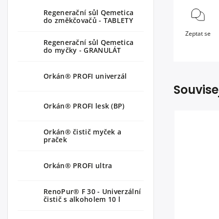
Regenerační sůl Qemetica
do změkčovačů - TABLETY
Zeptat se
Regenerační sůl Qemetica
do myčky - GRANULÁT
Orkán® PROFI univerzál
Souvise
Orkán® PROFI lesk (BP)
Orkán® čistič myček a
praček
Orkán® PROFI ultra
RenoPur® F 30 - Univerzální
čistič s alkoholem 10 l