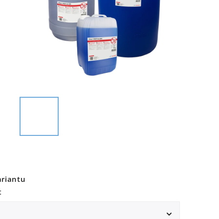
ariantu
t