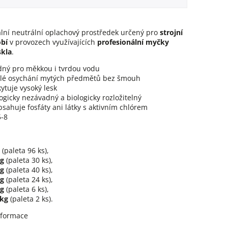
ální neutrální oplachový prostředek určený pro
strojní
bí
v provozech využívajících
profesionální myčky
skla
.
dný pro měkkou i tvrdou vodu
hlé osychání mytých předmětů bez šmouh
ytuje vysoký lesk
ogicky nezávadný a biologicky rozložitelný
sahuje fosfáty ani látky s aktivním chlórem
5-8
(paleta 96 ks),
kg
(paleta 30 ks),
kg
(paleta 40 ks),
kg
(paleta 24 ks),
kg
(paleta 6 ks),
 kg
(paleta 2 ks).
nformace