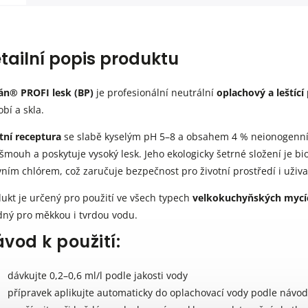
tailní popis produktu
án® PROFI lesk (BP)
je profesionální neutrální
oplachový a leštící
bí a skla.
tní receptura
se slabě kyselým pH 5–8 a obsahem 4 % neionogenníh
šmouh a poskytuje vysoký lesk. Jeho ekologicky šetrné složení je bio
vním chlórem, což zaručuje bezpečnost pro životní prostředí i uživa
ukt je určený pro použití ve všech typech
velkokuchyňských mycí
ný pro měkkou i tvrdou vodu.
vod k použití:
dávkujte 0,2–0,6 ml/l podle jakosti vody
přípravek aplikujte automaticky do oplachovací vody podle návo