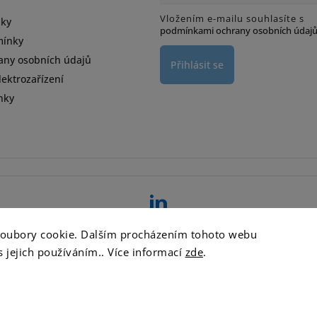
Vložením e-mailu souhlasíte s
zky
podmínkami ochrany osobních údaj
mínky
any osobních údajů
Přihlásit se
ektrozařízení
nky
d
soubory cookie. Dalším procházením tohoto webu
s jejich používáním.. Více informací
zde
.
Copyright 2026
ATT DETERGENTY s.r.o.
. Všechna práva vyhrazena.
Vytvořil
Shoptet
| Design
Shoptak.cz