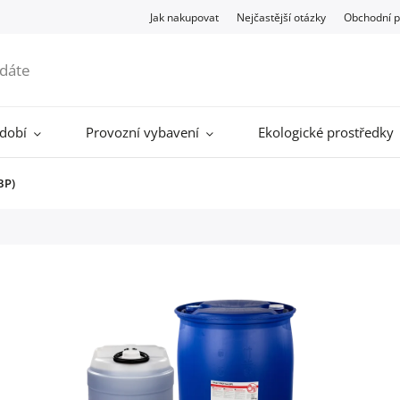
Jak nakupovat
Nejčastější otázky
Obchodní 
ádobí
Provozní vybavení
Ekologické prostředky
BP)