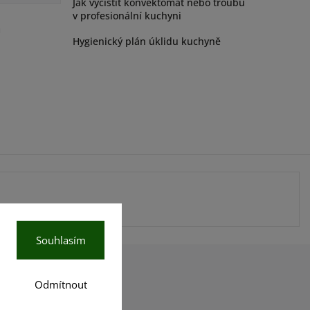
Jak vyčistit konvektomat nebo troubu
v profesionální kuchyni
ů
Hygienický plán úklidu kuchyně
Souhlasím
Odmítnout