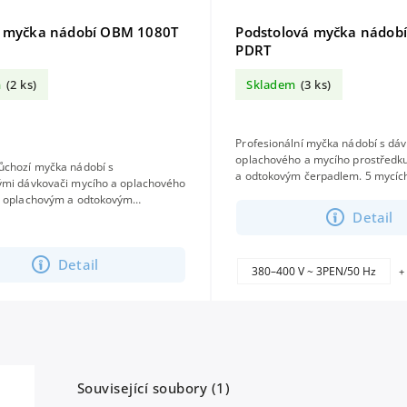
í myčka nádobí OBM 1080T
Podstolová myčka nádob
PDRT
m
(2 ks)
Skladem
(3 ks)
Profesionální myčka nádobí s d
oplachového a mycího prostředk
ůchozí myčka nádobí s
a odtokovým čerpadlem. 5 mycíc
ými dávkovači mycího a oplachového
dotykový displej, koš 50 × 50 cm
, oplachovým a odtokovým
provozů...
Detail
digitálním dotykovým displejem, 5
košem...
Detail
380–400 V ~ 3PEN/50 Hz
+
Související soubory (1)