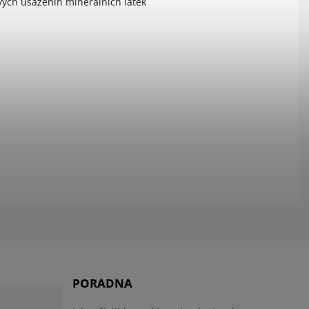
vých usazenin minerálních látek
PORADNA