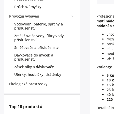
Průchozí myčky
Provozní vybavení
Profesion
mytí nádo
Vodovodní baterie, sprchy a
nádobí a 
příslušenství
vho
Změkčovače vody, filtry vody,
ryc
příslušenství
posk
Směšovače a příslušenství
ekol
neob
Dávkovače do myček a
pH 
příslušenství
Zásobníky a dávkovače
Varianty:
Utěrky, houbičky, drátěnky
5 kg
10 
Ekologické prostředky
15 
25 
40 
220
Top 10 produktů
Detailní i