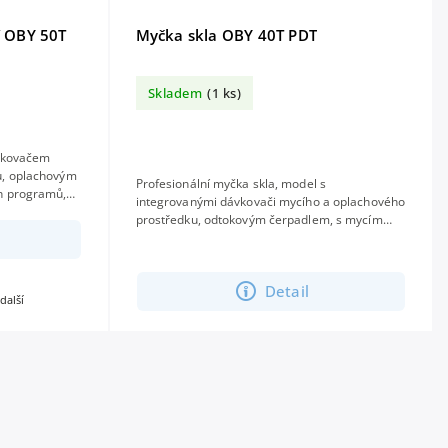
í OBY 50T
Myčka skla OBY 40T PDT
Skladem
(1 ks)
ávkovačem
u, oplachovým
Profesionální myčka skla, model s
h programů,
integrovanými dávkovači mycího a oplachového
. Vhodná do
prostředku, odtokovým čerpadlem, s mycím
košem 40 × 40 cm a využitelnou výškou 33 cm,
s 3...
Detail
 další