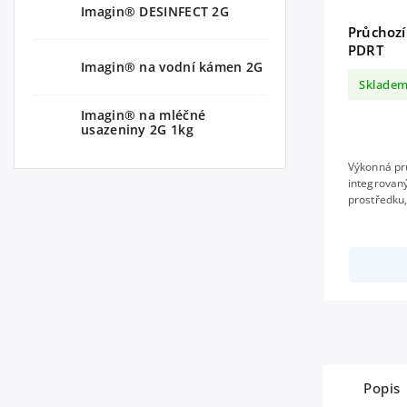
Imagin® DESINFECT 2G
Průchoz
PDRT
Imagin® na vodní kámen 2G
Sklade
Imagin® na mléčné
usazeniny 2G 1kg
Výkonná pr
integrovan
prostředku
čerpadlem, 
programy, 
Popis