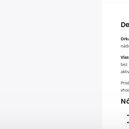
De
Ork
nádo
Vlas
bez 
akti
Prod
vhod
Ná