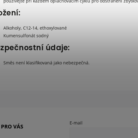
používejte při každém oplachovacím cyklu pro odstranění zbytko
ožení:
Alkoholy, C12-14, ethoxylované
Kumensulfonát sodný
zpečnostní údaje:
Směs není klasifikovaná jako nebezpečná.
E-mail
 PRO VÁS