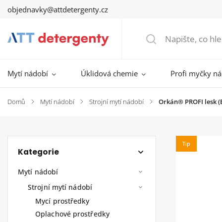
objednavky@attdetergenty.cz
Mytí nádobí
Úklidová chemie
Profi myčky n
Domů
/
Mytí nádobí
/
Strojní mytí nádobí
/
Orkán® PROFI lesk (
Tip
Kategorie
Mytí nádobí
Strojní mytí nádobí
Mycí prostředky
Oplachové prostředky