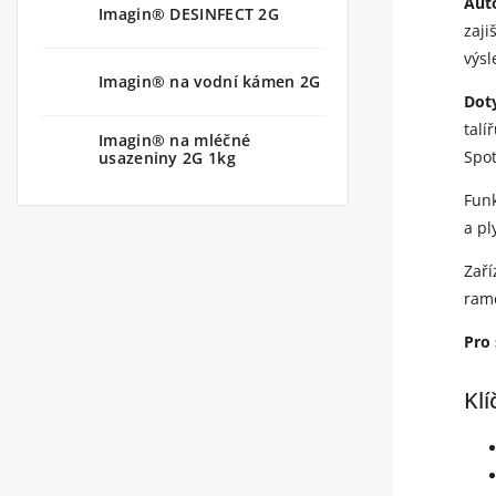
Aut
Imagin® DESINFECT 2G
zaji
výsl
Imagin® na vodní kámen 2G
Dot
talí
Imagin® na mléčné
Spo
usazeniny 2G 1kg
Funk
a pl
Zaří
rame
Pro
Klí