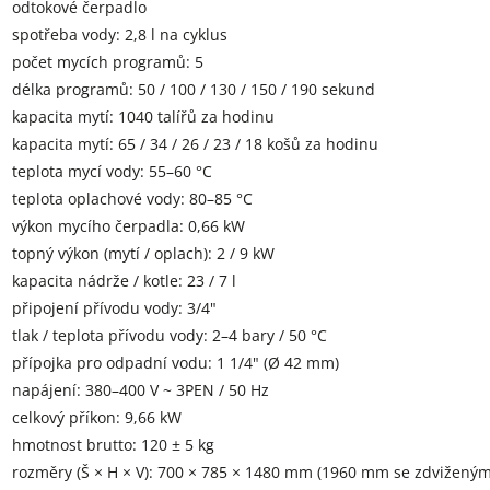
odtokové čerpadlo
spotřeba vody: 2,8 l na cyklus
počet mycích programů: 5
délka programů: 50 / 100 / 130 / 150 / 190 sekund
kapacita mytí: 1040 talířů za hodinu
kapacita mytí: 65 / 34 / 26 / 23 / 18 košů za hodinu
teplota mycí vody: 55–60 °C
teplota oplachové vody: 80–85 °C
výkon mycího čerpadla: 0,66 kW
topný výkon (mytí / oplach): 2 / 9 kW
kapacita nádrže / kotle: 23 / 7 l
připojení přívodu vody: 3/4"
tlak / teplota přívodu vody: 2–4 bary / 50 °C
přípojka pro odpadní vodu: 1 1/4" (Ø 42 mm)
napájení: 380–400 V ~ 3PEN / 50 Hz
celkový příkon: 9,66 kW
hmotnost brutto: 120 ± 5 kg
rozměry (Š × H × V): 700 × 785 × 1480 mm (1960 mm se zdviženým