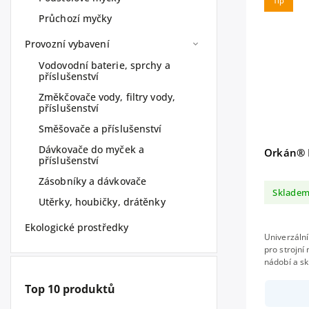
Tip
Průchozí myčky
Provozní vybavení
Vodovodní baterie, sprchy a
příslušenství
Změkčovače vody, filtry vody,
příslušenství
Směšovače a příslušenství
Dávkovače do myček a
Orkán® 
příslušenství
Zásobníky a dávkovače
Sklade
Utěrky, houbičky, drátěnky
Ekologické prostředky
Univerzální
pro strojní
nádobí a skla. neobsahuje aktivní chl
biologická 
Top 10 produktů