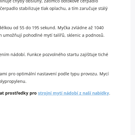
minuje chyby obsluhy, zatímco odtokové čerpadlo
rpadlo stabilizuje tlak oplachu, a tím zaručuje stálý
délkou od 55 do 195 sekund. Myčka zvládne až 1040
m umožňují pohodlné mytí talířů, sklenic a podnosů.
ním nádobí. Funkce pozvolného startu zajišťuje tiché
kami pro optimální nastavení podle typu provozu. Mycí
olypropylenu.
at prostředky pro
strojní mytí nádobí z naší nabídky
.