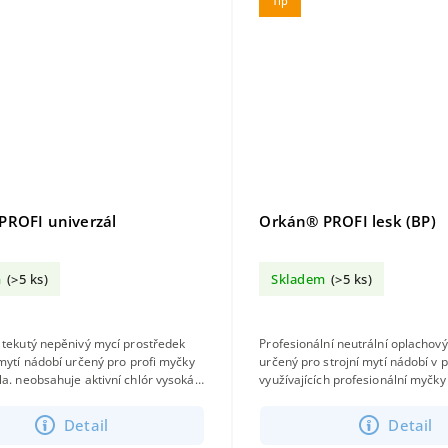
Tip
PROFI univerzál
Orkán® PROFI lesk (BP)
m
(>5 ks)
Skladem
(>5 ks)
 tekutý nepěnivý mycí prostředek
Profesionální neutrální oplachov
 mytí nádobí určený pro profi myčky
určený pro strojní mytí nádobí v
ór vysoká
využívajících profesionální myčky
odbouratelnost...
vhodný pro měkkou i tvrdou vodu.
Detail
Detail