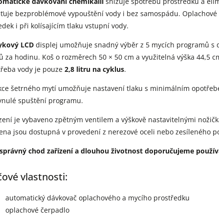
omatické dávkování chemikálií
snižuje spotřebu prostředků a eli
šťuje bezproblémové vypouštění vody i bez samospádu. Oplachové če
edek i při kolísajícím tlaku vstupní vody.
ykový LCD
displej umožňuje snadný výběr z 5 mycích programů s 
řů za hodinu. Koš o rozměrech 50 × 50 cm a využitelná výška 44,5 c
třeba vody je pouze
2,8 litru na cyklus
.
ce šetrného mytí umožňuje nastavení tlaku s minimálním opotřebe
ynulé spuštění programu.
zení je vybaveno zpětným ventilem a výškově nastavitelnými nožič
na jsou dostupná v provedení z nerezové oceli nebo zesíleného p
 správný chod zařízení a dlouhou životnost doporučujeme použív
čové vlastnosti:
automatický dávkovač oplachového a mycího prostředku
oplachové čerpadlo