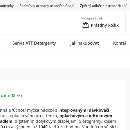
podmínky
Podmínky ochrany osobních údajů
Zpětný odběr elektrozařízení
Nákupní košík
Prázdný košík
Servis ATT Detergenty
Jak nakupovat
Kontakt
adem
(2 ks)
nná průchozí myčka nádobí s
integrovanými dávkovači
ho a oplachového prostředku,
oplachovým a odtokovým
padlem
, digitálním dotykovým displejem, 5 programy, košem
0 cm a výkonem až 1040 talířů za hodinu. Vhodná do větších