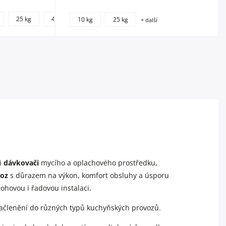
+
25 kg
40 kg
220 kg
10 kg
25 kg
+ další
další
i
dávkovači
mycího a oplachového prostředku,
voz
s důrazem na výkon, komfort obsluhy a úsporu
ohovou i řadovou instalaci.
 začlenění do různých typů kuchyňských provozů.