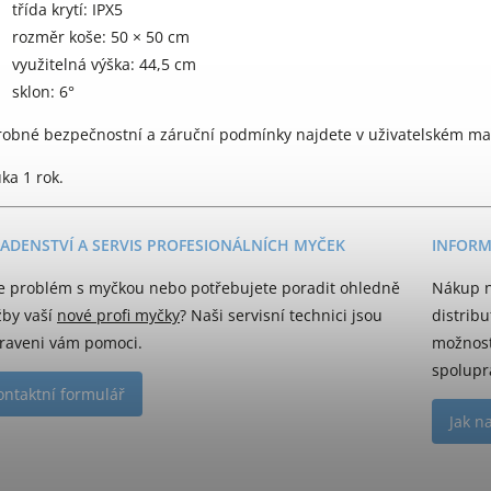
třída krytí: IPX5
rozměr koše: 50 × 50 cm
využitelná výška: 44,5 cm
sklon: 6°
obné bezpečnostní a záruční podmínky najdete v uživatelském manu
ka 1 rok.
ADENSTVÍ A SERVIS PROFESIONÁLNÍCH MYČEK
INFORM
e problém s myčkou nebo potřebujete poradit ohledně
Nákup n
žby vaší
nové profi myčky
? Naši servisní technici jsou
distrib
raveni vám pomoci.
možnost
spolupr
ontaktní formulář
Jak n