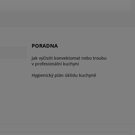
PORADNA
Jak vyčistit konvektomat nebo troubu
v profesionální kuchyni
ů
Hygienický plán úklidu kuchyně