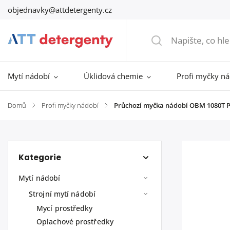
objednavky@attdetergenty.cz
Mytí nádobí
Úklidová chemie
Profi myčky n
Domů
/
Profi myčky nádobí
/
Průchozí myčka nádobí OBM 1080T 
Kategorie
Mytí nádobí
Strojní mytí nádobí
Mycí prostředky
Oplachové prostředky