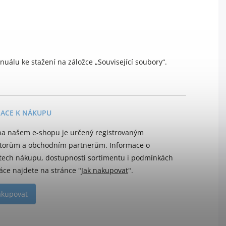
álu ke stažení na záložce „Související soubory“.
ACE K NÁKUPU
a našem e-shopu je určený registrovaným
utorům a obchodním partnerům. Informace o
ech nákupu, dostupnosti sortimentu i podmínkách
áce najdete na stránce "
Jak nakupovat
".
akupovat