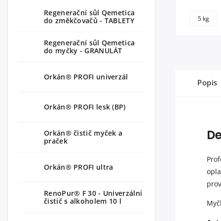
Regenerační sůl Qemetica
5 kg
do změkčovačů - TABLETY
Regenerační sůl Qemetica
do myčky - GRANULÁT
Orkán® PROFI univerzál
Popis
Orkán® PROFI lesk (BP)
De
Orkán® čistič myček a
praček
Prof
Orkán® PROFI ultra
opl
prov
RenoPur® F 30 - Univerzální
čistič s alkoholem 10 l
Myč