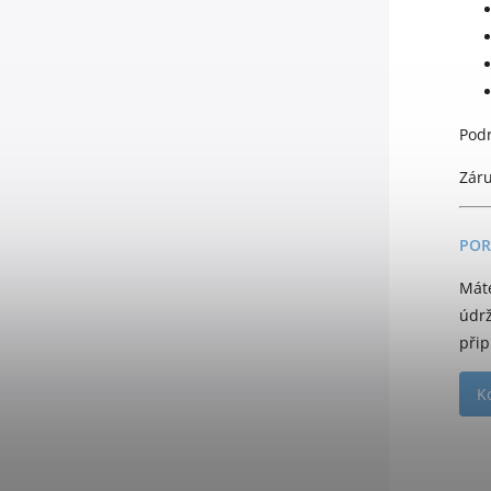
Podr
Záru
POR
Mát
údr
přip
K