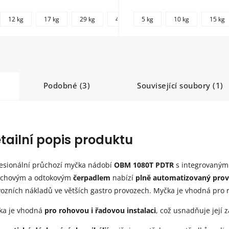
+
12 kg
17 kg
29 kg
46 kg
5 kg
240 kg
10 kg
15 kg
další
Podobné (3)
Související soubory (1)
tailní popis produktu
esionální průchozí myčka nádobí
OBM 1080T PDTR
s integrovaným
achovým a odtokovým
čerpadlem
nabízí
plně automatizovaný pro
ozních nákladů ve větších gastro provozech. Myčka je vhodná pro r
ka je vhodná
pro rohovou i řadovou instalaci
, což usnadňuje její