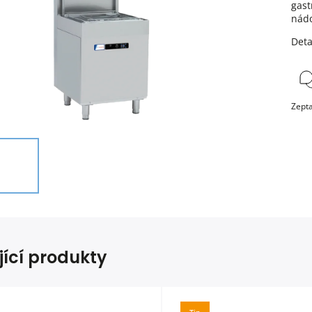
gast
nádo
Deta
Zepta
jící produkty