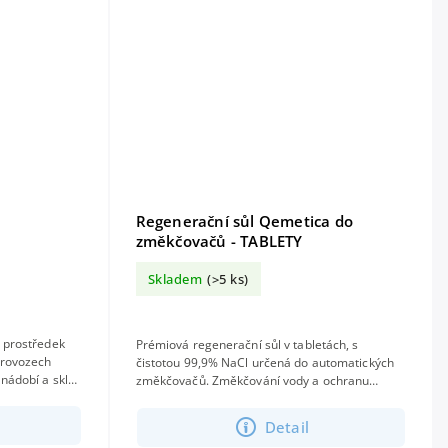
Regenerační sůl Qemetica do
změkčovačů - TABLETY
Skladem
(>5 ks)
ý prostředek
Prémiová regenerační sůl v tabletách, s
 provozech
čistotou 99,9% NaCl určená do automatických
 nádobí a skla.
změkčovačů. Změkčování vody a ochranu
..
mycích systémů před vodním kamenem....
Detail