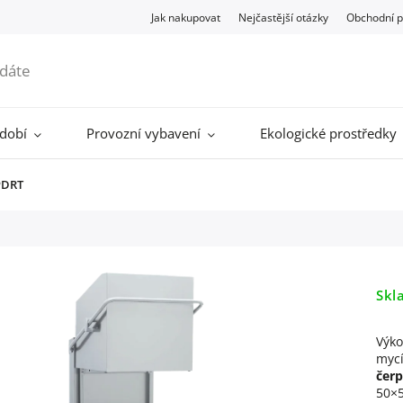
Jak nakupovat
Nejčastější otázky
Obchodní 
ádobí
Provozní vybavení
Ekologické prostředky
PDRT
Skl
Výko
mycí
čer
50×5