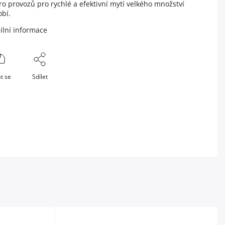
ro provozů pro rychlé a efektivní mytí velkého množství
bí.
ilní informace
t se
Sdílet