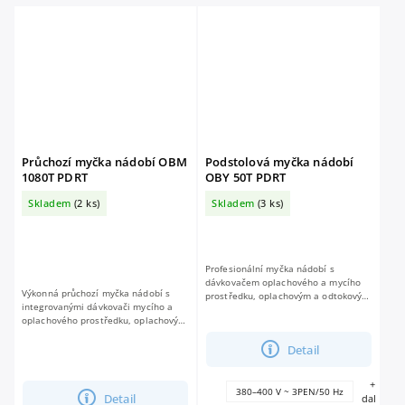
Průchozí myčka nádobí OBM
Podstolová myčka nádobí
1080T PDRT
OBY 50T PDRT
Skladem
(2 ks)
Skladem
(3 ks)
Profesionální myčka nádobí s
dávkovačem oplachového a mycího
Výkonná průchozí myčka nádobí s
prostředku, oplachovým a odtokovým
integrovanými dávkovači mycího a
čerpadlem. 5 mycích programů,
oplachového prostředku, oplachovým
dotykový displej, koš 50 × 50 cm.
a odtokovým čerpadlem, digitálním
Vhodná do provozů...
dotykovým displejem, 5 programy,
Detail
košem...
+
380–400 V ~ 3PEN/50 Hz
Detail
další