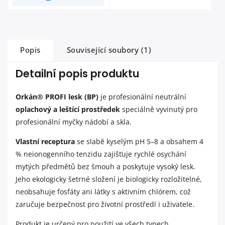
Popis
Související soubory (1)
Detailní popis produktu
Orkán® PROFI lesk (BP)
je profesionální neutrální
oplachový a leštící prostředek
speciálně vyvinutý pro
profesionální myčky nádobí a skla.
Vlastní receptura
se slabě kyselým pH 5–8 a obsahem 4
% neionogenního tenzidu zajišťuje rychlé osychání
mytých předmětů bez šmouh a poskytuje vysoký lesk.
Jeho ekologicky šetrné složení je biologicky rozložitelné,
neobsahuje fosfáty ani látky s aktivním chlórem, což
zaručuje bezpečnost pro životní prostředí i uživatele.
Produkt je určený pro použití ve všech typech