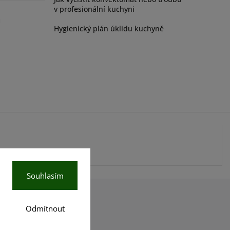
v profesionální kuchyni
ů
Hygienický plán úklidu kuchyně
Souhlasím
Odmítnout