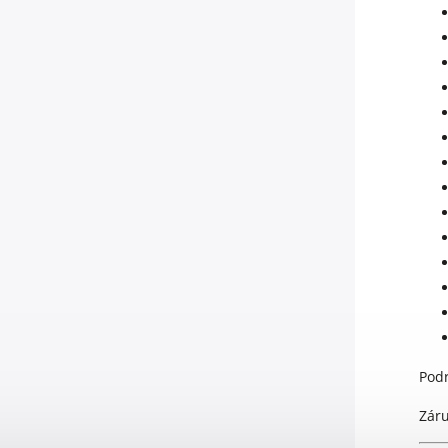
Podr
Záru