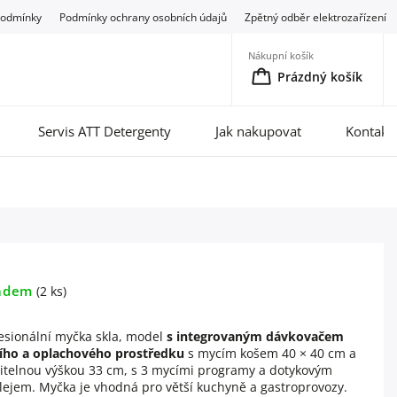
podmínky
Podmínky ochrany osobních údajů
Zpětný odběr elektrozařízení
Nákupní košík
Prázdný košík
Servis ATT Detergenty
Jak nakupovat
Kontakt
adem
(2 ks)
esionální myčka skla, model
s integrovaným dávkovačem
ího a oplachového prostředku
s mycím košem 40 × 40 cm a
itelnou výškou 33 cm, s 3 mycími programy a dotykovým
lejem. Myčka je vhodná pro větší kuchyně a gastroprovozy.