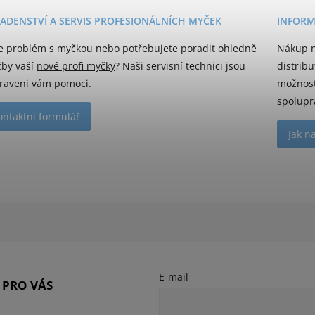
ADENSTVÍ A SERVIS PROFESIONÁLNÍCH MYČEK
INFORM
e problém s myčkou nebo potřebujete poradit ohledně
Nákup n
žby vaší
nové profi myčky
? Naši servisní technici jsou
distrib
raveni vám pomoci.
možnost
spolupr
ontaktní formulář
Jak n
E-mail
 PRO VÁS