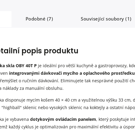
Podobné (7)
Související soubory (1)
tailní popis produktu
ka skla OBY 40T P
je ideální pro větší kuchyně a gastroprovozy, kde
aven
integrovanými dávkovači mycího a oplachového prostředku
řemýšlet o ručním dávkování. Eliminujete tak nesprávné použití c
a náklady za manuální obsluhu.
a disponuje mycím košem 40 × 40 cm a využitelnou výšku 33 cm, dí
, "highball" sklenic nebo vysokých sklenic na koktejly a ostatní nápo
ka je vybavena
dotykovým ovládacím panelem
, který poskytuje 
emž každý cyklus je optimalizován pro maximální efektivitu a úspor