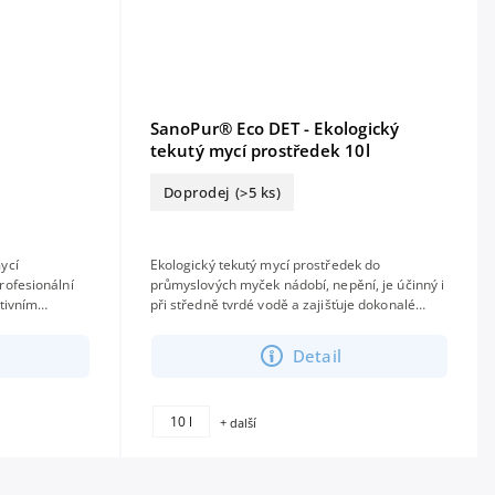
SanoPur® Eco DET - Ekologický
tekutý mycí prostředek 10l
Doprodej
(>5 ks)
ycí
Ekologický tekutý mycí prostředek do
rofesionální
průmyslových myček nádobí, nepění, je účinný i
při středně tvrdé vodě a zajišťuje dokonalé
s dekorem
umytí všech druhů nádobí. neobsahuje fosfáty...
Detail
10 l
+ další