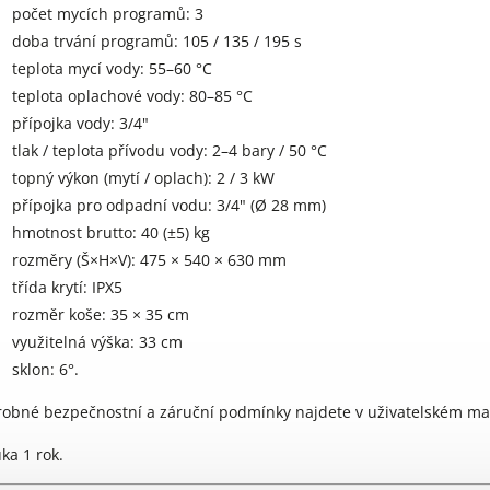
počet mycích programů: 3
doba trvání programů: 105 / 135 / 195 s
teplota mycí vody: 55–60 °C
teplota oplachové vody: 80–85 °C
přípojka vody: 3/4"
tlak / teplota přívodu vody: 2–4 bary / 50 °C
topný výkon (mytí / oplach): 2 / 3 kW
přípojka pro odpadní vodu: 3/4" (Ø 28 mm)
hmotnost brutto: 40 (±5) kg
rozměry (Š×H×V): 475 × 540 × 630 mm
třída krytí: IPX5
rozměr koše: 35 × 35 cm
využitelná výška: 33 cm
sklon: 6°.
obné bezpečnostní a záruční podmínky najdete v uživatelském manu
ka 1 rok.