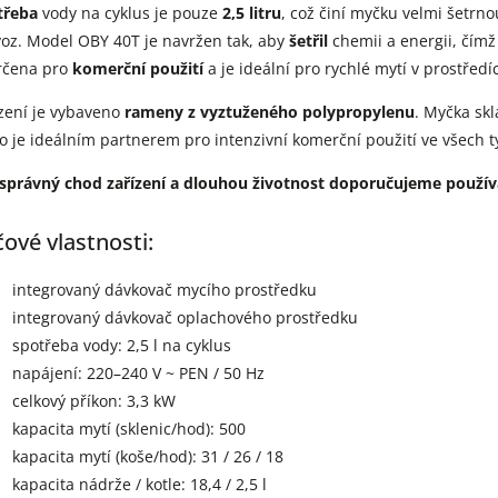
třeba
vody na cyklus je pouze
2,5 litru
, což činí myčku velmi šetrno
oz. Model OBY 40T je navržen tak, aby
šetřil
chemii a energii, čímž
rčena pro
komerční použití
a je ideální pro rychlé mytí v prostřed
zení je vybaveno
rameny z vyztuženého polypropylenu
. Myčka sk
o je ideálním partnerem pro intenzivní komerční použití ve všech 
 správný chod zařízení a dlouhou životnost doporučujeme použív
čové vlastnosti:
integrovaný dávkovač mycího prostředku
integrovaný dávkovač oplachového prostředku
spotřeba vody: 2,5 l na cyklus
napájení: 220–240 V ~ PEN / 50 Hz
celkový příkon: 3,3 kW
kapacita mytí (sklenic/hod): 500
kapacita mytí (koše/hod): 31 / 26 / 18
kapacita nádrže / kotle: 18,4 / 2,5 l