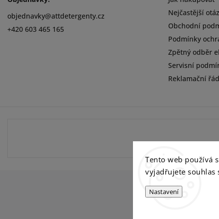
Nejčastější otá
objednavky
@
attdetergenty.cz
Obchodní pod
+420 603 465 165
Podmínky ochr
Zpětný odběr el
Servisní podmí
Reklamační řá
Tento web používá 
vyjadřujete souhlas 
Nastavení