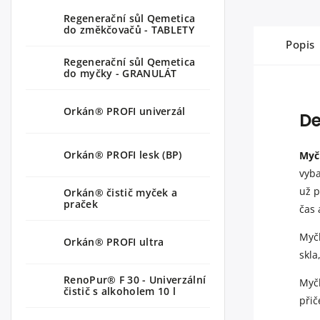
Regenerační sůl Qemetica
do změkčovačů - TABLETY
Popis
Regenerační sůl Qemetica
do myčky - GRANULÁT
Orkán® PROFI univerzál
De
Orkán® PROFI lesk (BP)
Myč
vyb
už p
Orkán® čistič myček a
praček
čas 
Myčk
Orkán® PROFI ultra
skla
RenoPur® F 30 - Univerzální
Myč
čistič s alkoholem 10 l
přič