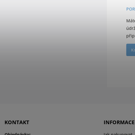
POR
Mát
údr
přip
K
KONTAKT
INFORMACE
Objednávky:
Jak nakupovat