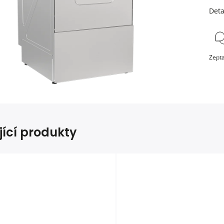
Deta
Zepta
jící produkty