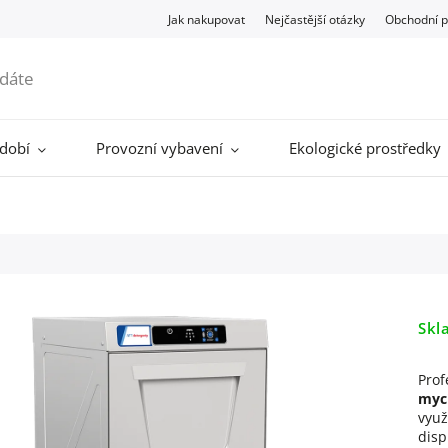
Jak nakupovat
Nejčastější otázky
Obchodní 
ádobí
Provozní vybavení
Ekologické prostředky
Skl
Prof
myc
využ
disp