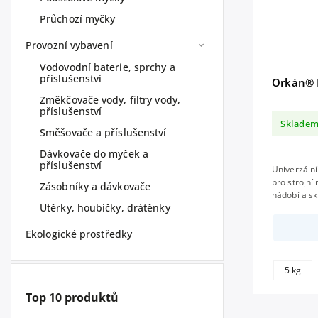
Průchozí myčky
Provozní vybavení
Vodovodní baterie, sprchy a
příslušenství
Orkán® 
Změkčovače vody, filtry vody,
příslušenství
Sklade
Směšovače a příslušenství
Dávkovače do myček a
příslušenství
Univerzální
pro strojní
Zásobníky a dávkovače
nádobí a skla. neobsahuje aktivní chl
Utěrky, houbičky, drátěnky
biologická 
Ekologické prostředky
5 kg
Top 10 produktů