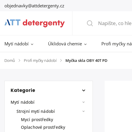
objednavky@attdetergenty.cz
Mytí nádobí
Úklidová chemie
Profi myčky n
Domů
/
Profi myčky nádobí
/
Myčka skla OBY 40T PD
Kategorie
Mytí nádobí
Strojní mytí nádobí
Mycí prostředky
Oplachové prostředky