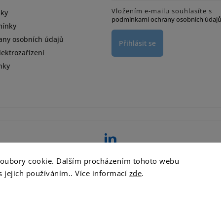
Vložením e-mailu souhlasíte s
zky
podmínkami ochrany osobních údaj
mínky
any osobních údajů
Přihlásit se
ektrozařízení
nky
d
soubory cookie. Dalším procházením tohoto webu
s jejich používáním.. Více informací
zde
.
Copyright 2026
ATT DETERGENTY s.r.o.
. Všechna práva vyhrazena.
Vytvořil
Shoptet
| Design
Shoptak.cz