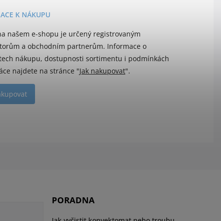
ACE K NÁKUPU
a našem e-shopu je určený registrovaným
utorům a obchodním partnerům. Informace o
ech nákupu, dostupnosti sortimentu i podmínkách
áce najdete na stránce "
Jak nakupovat
".
akupovat
PORADNA
Jak vyčistit konvektomat nebo troubu