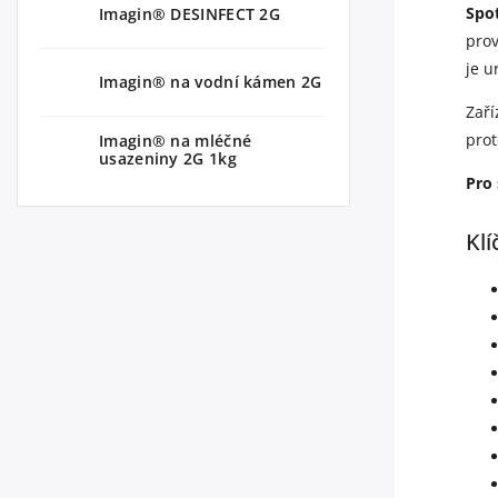
Spo
Imagin® DESINFECT 2G
prov
je u
Imagin® na vodní kámen 2G
Zaří
prot
Imagin® na mléčné
usazeniny 2G 1kg
Pro
Klí