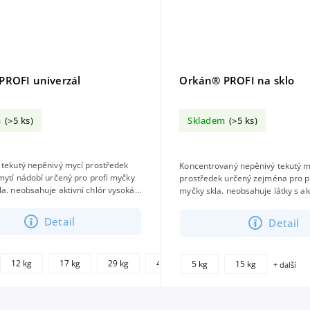
PROFI univerzál
Orkán® PROFI na sklo
m
(>5 ks)
Skladem
(>5 ks)
 tekutý nepěnivý mycí prostředek
Koncentrovaný nepěnivý tekutý m
 mytí nádobí určený pro profi myčky
prostředek určený zejména pro p
ór vysoká
myčky skla. neobsahuje látky s aktivním
odbouratelnost...
chlórem šetrný i na mytí nádobí 
vhodný...
Detail
Detail
+
12 kg
17 kg
29 kg
46 kg
240 kg
5 kg
15 kg
+ další
další