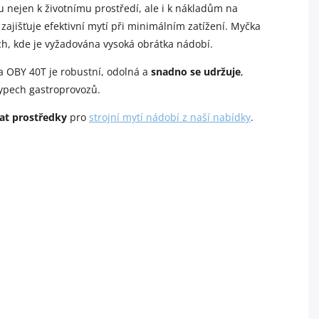
u nejen k životnímu prostředí, ale i k nákladům na
 zajišťuje efektivní mytí při minimálním zatížení. Myčka
ích, kde je vyžadována vysoká obrátka nádobí.
la OBY 40T je robustní, odolná a
snadno se udržuje
,
typech gastroprovozů.
at prostředky
pro
strojní mytí nádobí z naší nabídky
.