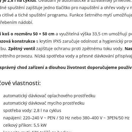
 je 2,8 l na cyklus
. Ovládání je automatické a uživatelsky přívětivé
né spuštění zajišťuje jedno tlačítko pro napuštění a ohřev vody v 
a citlivé a tiché spuštění programu. Funkce šetrného mytí umožňu
třebením nádobí.
í koš o rozměru 50 × 50 cm
a využitelná výška 33,5 cm umožňují po
ezová konstrukce
s krytím IPX5 zaručuje odolnost a hygienický pr
žbu.
Zpětný ventil
zajišťuje ochranu proti zpětnému toku vody.
Nas
rétního provozu. Nízká spotřeba vody a přesné dávkování přispíva
 správný chod zařízení a dlouhou životnost doporučujeme použív
čové vlastnosti:
automatický dávkovač oplachového prostředku
automatický dávkovač mycího prostředku
spotřeba vody: 2,8 l na cyklus
napájení: 220–240 V ~ PEN / 50 Hz nebo 380–400 V ~ 3PEN/50 Hz
celkový příkon: 5,5 kW