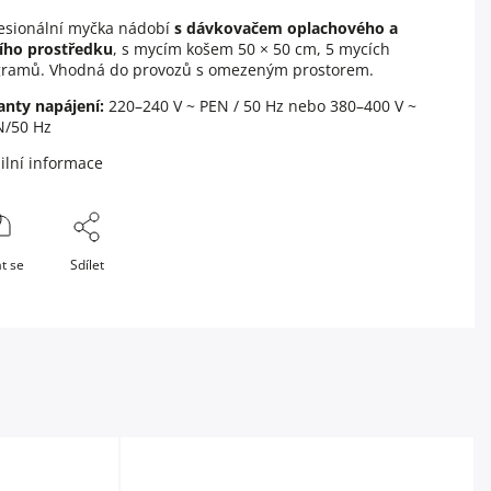
esionální myčka nádobí
s dávkovačem oplachového a
ího prostředku
, s mycím košem 50 × 50 cm, 5 mycích
gramů. Vhodná do provozů s omezeným prostorem.
anty napájení:
220–240 V ~ PEN / 50 Hz nebo 380–400 V ~
N/50 Hz
ilní informace
t se
Sdílet