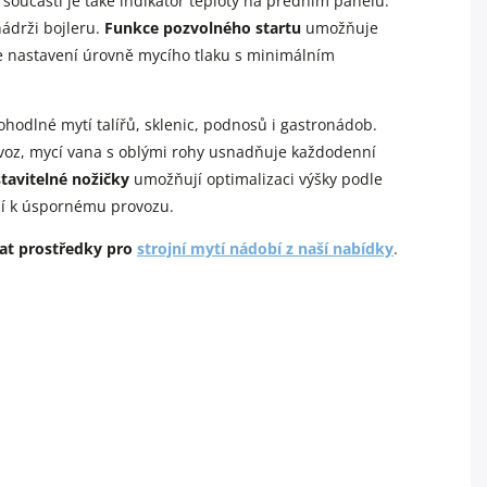
, součástí je také indikátor teploty na předním panelu.
nádrži bojleru.
Funkce pozvolného startu
umožňuje
je nastavení úrovně mycího tlaku s minimálním
hodlné mytí talířů, sklenic, podnosů i gastronádob.
ovoz, mycí vana s oblými rohy usnadňuje každodenní
tavitelné nožičky
umožňují optimalizaci výšky podle
jí k úspornému provozu.
at prostředky pro
strojní mytí nádobí z naší nabídky
.