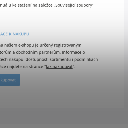
álu ke stažení na záložce „Související soubory“.
ACE K NÁKUPU
a našem e-shopu je určený registrovaným
utorům a obchodním partnerům. Informace o
ech nákupu, dostupnosti sortimentu i podmínkách
áce najdete na stránce "
Jak nakupovat
".
akupovat