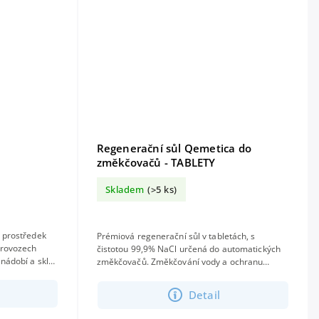
Regenerační sůl Qemetica do
změkčovačů - TABLETY
Skladem
(>5 ks)
ý prostředek
Prémiová regenerační sůl v tabletách, s
 provozech
čistotou 99,9% NaCl určená do automatických
 nádobí a skla.
změkčovačů. Změkčování vody a ochranu
..
mycích systémů před vodním kamenem....
Detail