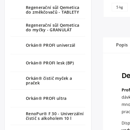
Regenerační sůl Qemetica
5 kg
do změkčovačů - TABLETY
Regenerační sůl Qemetica
do myčky - GRANULÁT
Popis
Orkán® PROFI univerzál
Orkán® PROFI lesk (BP)
De
Orkán® čistič myček a
praček
Pro
dávk
Orkán® PROFI ultra
množ
prac
RenoPur® F 30 - Univerzální
čistič s alkoholem 10 l
Dis