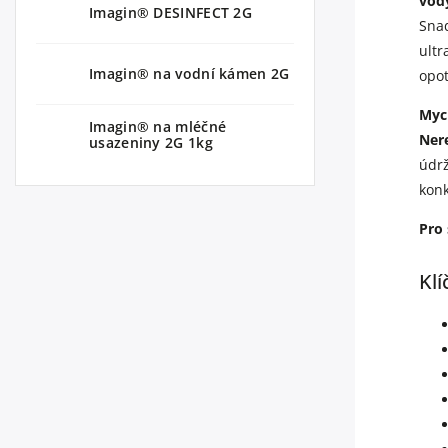
vody
Imagin® DESINFECT 2G
Snad
ultr
Imagin® na vodní kámen 2G
opo
Myc
Imagin® na mléčné
Ner
usazeniny 2G 1kg
údr
konk
Pro
Klí