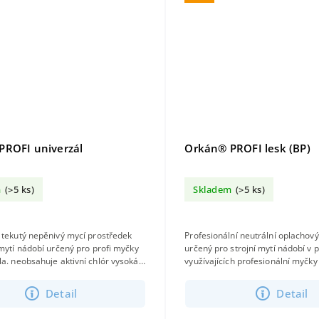
PROFI univerzál
Orkán® PROFI lesk (BP)
m
(>5 ks)
Skladem
(>5 ks)
 tekutý nepěnivý mycí prostředek
Profesionální neutrální oplachov
 mytí nádobí určený pro profi myčky
určený pro strojní mytí nádobí v
ór vysoká
využívajících profesionální myčky
odbouratelnost...
vhodný pro měkkou i tvrdou vodu.
Detail
Detail