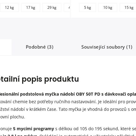
+
12 kg
17 kg
29 kg
46 kg
5 kg
240 kg
10 kg
15 kg
další
Podobné (3)
Související soubory (1)
tailní popis produktu
fesionální podstolová myčka nádobí OBY 50T PD s dávkovači op
ování chemie bez potřeby ručního nastavování. Je ideální pro provo
ství nádobí v krátkém čase. Tato myčka je vhodná do provozů s o
ovní plochu.
ponuje
5 mycími programy
s délkou od 105 do 195 sekund, které s