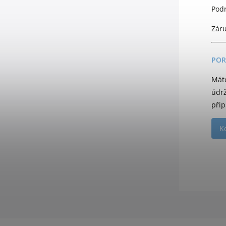
Podr
Záru
POR
Mát
údr
přip
K