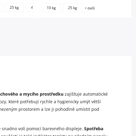
+
25 kg
40 kg
220 kg
10 kg
25 kg
+ další
další
lachového a mycího prostředku
zajišťuje automatické
zy, které potřebují rychle a hygienicky umýt větší
mezeným prostorem a lze ji pohodlně umístit pod
e snadno volí pomocí barevného displeje.
Spotřeba