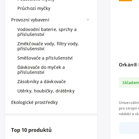
Průchozí myčky
Provozní vybavení
Vodovodní baterie, sprchy a
příslušenství
Změkčovače vody, filtry vody,
příslušenství
Směšovače a příslušenství
Orkán® 
Dávkovače do myček a
příslušenství
Zásobníky a dávkovače
Sklade
Utěrky, houbičky, drátěnky
Ekologické prostředky
Univerzální
pro strojní
nádobí a skla. neobsahuje aktivní chl
biologická 
Top 10 produktů