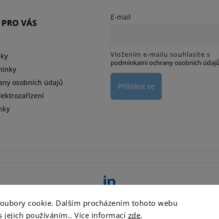
E-mail
 PRO VÁS
Vložením e-mailu souhlasíte s
zky
podmínkami ochrany osobních údaj
mínky
any osobních údajů
Přihlásit se
ektrozařízení
nky
d
soubory cookie. Dalším procházením tohoto webu
s jejich používáním.. Více informací
zde
.