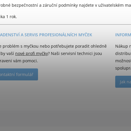
obné bezpečnostní a záruční podmínky najdete v uživatelském manu
ka 1 rok.
ADENSTVÍ A SERVIS PROFESIONÁLNÍCH MYČEK
INFORM
e problém s myčkou nebo potřebujete poradit ohledně
Nákup n
žby vaší
nové profi myčky
? Naši servisní technici jsou
distrib
raveni vám pomoci.
možnost
spolupr
ontaktní formulář
Jak n