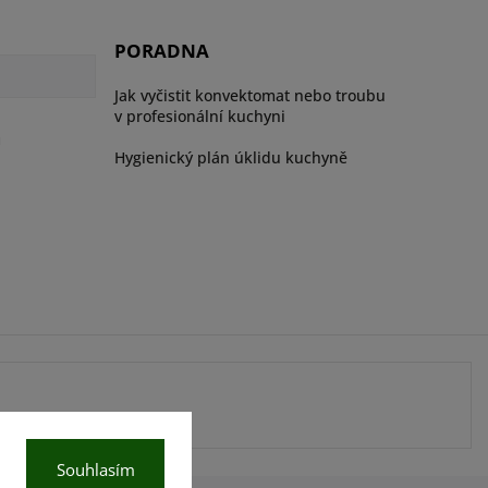
PORADNA
Jak vyčistit konvektomat nebo troubu
v profesionální kuchyni
ů
Hygienický plán úklidu kuchyně
Souhlasím