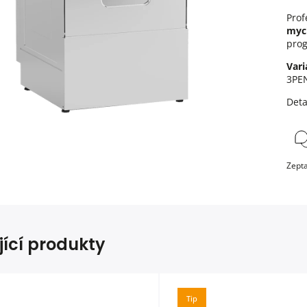
Prof
myc
pro
Vari
3PE
Deta
Zepta
jící produkty
Tip