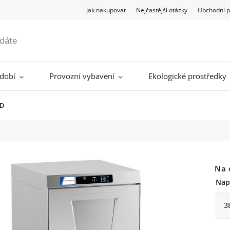
Jak nakupovat
Nejčastější otázky
Obchodní 
ádobí
Provozní vybavení
Ekologické prostředky
PD
Na 
Nap