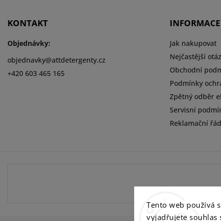
KONTAKT
INFORMACE
Objednávky:
Jak nakupovat
Nejčastější otá
objednavky
@
attdetergenty.cz
Obchodní pod
+420 603 465 165
Podmínky ochr
Zpětný odběr el
Servisní podmí
Reklamační řá
Tento web používá 
vyjadřujete souhlas 