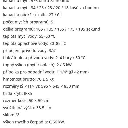
kapacita mytí: 576 talířů za hodinu
kapacita mytí: 34 / 26 / 23 / 20 / 18 košů za hodinu
kapacita nádrže / kotle: 27 / 6 l
počet mycích programů: 5
délka programů: 105 / 135 / 155 / 175 / 195 sekund
teplota mycí vody: 55–60 °C
teplota oplachové vody: 80–85 °C
připojení přívodu vody: 3/4"
tlak / teplota přívodu vody: 2–4 bary / 50 °C
topný výkon (mytí / oplach): 2 / 5 kW
přípojka pro odpadní vodu: 1 1/4" (Ø 42 mm)
hmotnost brutto: 70 ± 5 kg
rozměry (Š × H × V): 595 × 645 × 830 mm
třída krytí: IPX5
rozměr koše: 50 × 50 cm
využitelná výška: 33,5 cm
sklon: 6°
výkon mycího čerpadla: 0,66 kW.