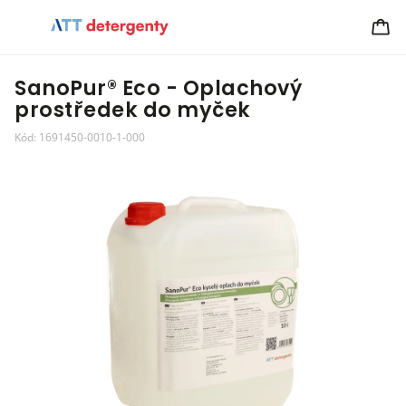
SanoPur® Eco - Oplachový
prostředek do myček
Kód:
1691450-0010-1-000