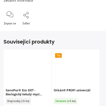
Detailní informace
Zeptat se
Sdílet
Související produkty
Tip
SanoPur® Eco DET -
Orkán® PROFI univerzál
Ekologický tekutý mycí
prostředek 10l
Doprodej
(>5 ks)
Skladem
(>5 ks)