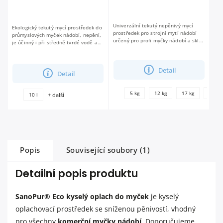
Univerzální tekutý nepěnivý mycí
Ekologický tekutý mycí prostředek do
prostředek pro strojní mytí nádobí
průmyslových myček nádobí, nepění,
určený pro profi myčky nádobí a skla.
je účinný i při středně tvrdé vodě a
neobsahuje aktivní chlór vysoká
zajišťuje dokonalé umytí všech druhů
biologická odbouratelnost...
nádobí. neobsahuje fosfáty...
Detail
Detail
5 kg
12 kg
17 kg
29 kg
+ další
10 l
Popis
Související soubory (1)
Detailní popis produktu
SanoPur® Eco kyselý oplach do myček
je kyselý
oplachovací prostředek se sníženou pěnivostí, vhodný
pro všechny
komerční myčky nádobí
. Doporučujeme