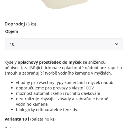
Doprodej
(3 ks)
Objem
Kyselý
oplachový prostředek
do myček
se sníženou
pěnivostí, zajišťující dokonale opláchnuté nádobí bez kapek a
šmouh a zabraňující tvorbě vodního kamene v myčkách.
vhodný pro všechny typy komerčních myček nádobí
doporučujeme pro provozy s vlastní ČOV
možnost automatického i ručního dávkování
neutralizuje zbývající zásady a zabraňuje tvorbě
vodního kamene
biologicky odbouratelné tenzidy.
Varianta 10 l
(paleta 40 ks).