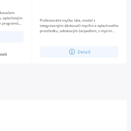
ávkovačem
u, oplachovým
Profesionální myčka skla, model s
h programů,
integrovanými dávkovači mycího a oplachového
. Vhodná do
prostředku, odtokovým čerpadlem, s mycím
košem 40 × 40 cm a využitelnou výškou 33 cm,
s 3...
Detail
 další