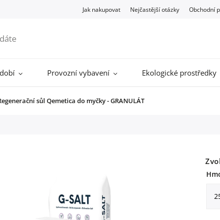
Jak nakupovat
Nejčastější otázky
Obchodní 
ádobí
Provozní vybavení
Ekologické prostředky
Regenerační sůl Qemetica do myčky - GRANULÁT
Zvo
Hmo