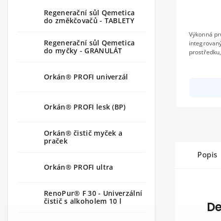
Regenerační sůl Qemetica
do změkčovačů - TABLETY
Výkonná pr
Regenerační sůl Qemetica
integrovan
do myčky - GRANULÁT
prostředku
čerpadlem, 
programy, 
Orkán® PROFI univerzál
Orkán® PROFI lesk (BP)
Orkán® čistič myček a
praček
Popis
Orkán® PROFI ultra
RenoPur® F 30 - Univerzální
čistič s alkoholem 10 l
De