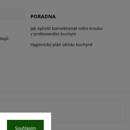
PORADNA
Jak vyčistit konvektomat nebo troubu
v profesionální kuchyni
dajů
Hygienický plán úklidu kuchyně
Souhlasím