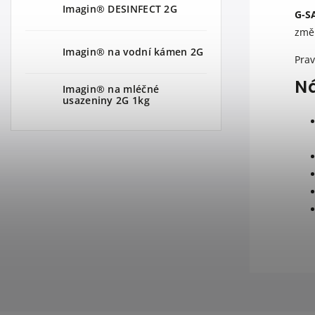
Imagin® DESINFECT 2G
G-S
změk
Imagin® na vodní kámen 2G
Prav
Ná
Imagin® na mléčné
usazeniny 2G 1kg