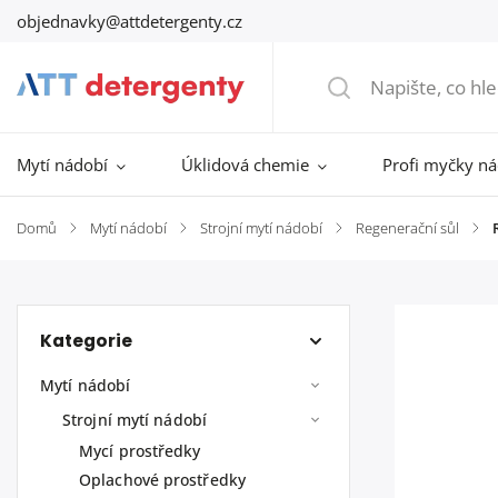
objednavky@attdetergenty.cz
Mytí nádobí
Úklidová chemie
Profi myčky n
Domů
/
Mytí nádobí
/
Strojní mytí nádobí
/
Regenerační sůl
/
Kategorie
Mytí nádobí
Strojní mytí nádobí
Mycí prostředky
Oplachové prostředky