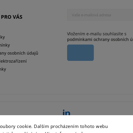
 PRO VÁS
Vložením e-mailu souhlasíte s
zky
podmínkami ochrany osobních ú
mínky
any osobních údajů
ektrozařízení
nky
d
soubory cookie. Dalším procházením tohoto webu