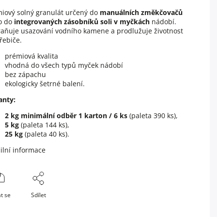
iový solný granulát určený do
manuálních změkčovačů
o do
integrovaných zásobníků soli v myčkách
nádobí
.
aňuje usazování vodního kamene a prodlužuje životnost
řebiče.
prémiová kvalita
vhodná do všech typů myček nádobí
bez zápachu
ekologicky šetrné balení.
anty:
2 kg
minimální odběr 1 karton / 6 ks
(paleta 390 ks),
5 kg
(paleta 144 ks),
25 kg
(paleta 40 ks).
ilní informace
t se
Sdílet