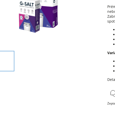
Prém
neb
Zabr
spot
Vari
Deta
Zepta