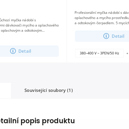
Profesionální myčka nádobí s d
oplachového a mycího prostředk
ůchozí myčka nádobí s
a odtokovým čerpadlem. 5 mycíc
ými dávkovači mycího a oplachového
dotykový displej, koš 50 × 50 cm
, oplachovým a odtokovým
provozů...
Detail
digitálním dotykovým displejem, 5
košem...
Detail
380–400 V ~ 3PEN/50 Hz
+
Související soubory (1)
tailní popis produktu