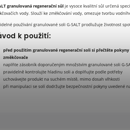
ALT granulovaná regenerační sůl
je vysoce kvalitní sůl určená spe
čovačích vody. Slouží ke změkčování vody, omezuje tvorbu vodníh
idelné používání granulované soli G-SALT prodlužuje životnost spot
vod k použití:
před použitím granulované regenerační soli si přečtěte poky
změkčovače
naplňte zásobník doporučeným množstvím granulované soli G-S
pravidelně kontrolujte hladinu soli a doplňujte podle potřeby
uchovávejte produkt na suchém místě, mimo dosah vlhkosti
při manipulaci se solí dodržujte bezpečnostní pokyny uvedené n