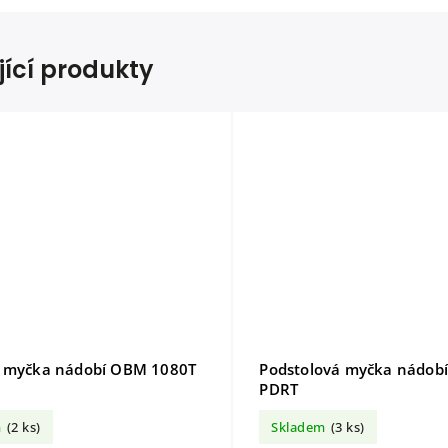
jící produkty
í myčka nádobí OBM 1080T
Podstolová myčka nádob
PDRT
m
(2 ks)
Skladem
(3 ks)