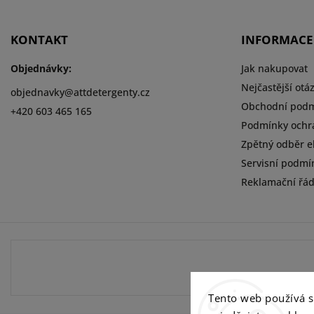
KONTAKT
INFORMACE
Objednávky:
Jak nakupovat
Nejčastější otá
objednavky
@
attdetergenty.cz
Obchodní pod
+420 603 465 165
Podmínky ochr
Zpětný odběr el
Servisní podmí
Reklamační řá
Tento web používá 