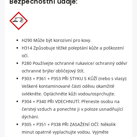
Bezpečnostní údaje:
H290 Může být korozivní pro kovy.
H314 Způsobuje těžké poleptání kůže a poškození
očí.
P280 Používejte ochranné rukavice/ ochranný oděv/
ochranné brýle/ obličejový štít.
P303 + P361 + P353 PŘI STYKU S KŮŽÍ (nebo s vlasy):
Veškeré kontaminované části oděvu okamžitě
svlékněte. Opláchněte kůži vodou/osprchujte.
P304 + P340 PŘI VDECHNUTÍ: Přeneste osobu na
čerstvý vzduch a ponechte ji v poloze usnadňující
dýchání.
P305 + P351 + P338 PŘI ZASAŽENÍ OČÍ: Několik
minut opatrně vyplachujte vodou. Vyjměte