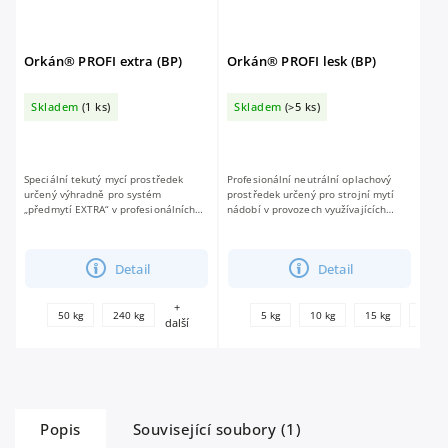
Orkán® PROFI extra (BP)
Orkán® PROFI lesk (BP)
Skladem
(1 ks)
Skladem
(>5 ks)
Speciální tekutý mycí prostředek
Profesionální neutrální oplachový
určený výhradně pro systém
prostředek určený pro strojní mytí
„předmytí EXTRA“ v profesionálních
nádobí v provozech využívajících
tunelových myčkách nádobí se
profesionální myčky nádobí a skla.
systémem přímého nástřiku.
vhodný pro měkkou i tvrdou vodu...
Prostředek je vysoce...
Detail
Detail
+
50 kg
240 kg
5 kg
10 kg
15 kg
25 kg
další
Popis
Související soubory (1)