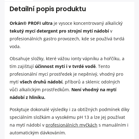
Detailní popis produktu
Orkán® PROFI ultra
je vysoce koncentrovaný alkalický
tekutý mycí detergent pro strojní mytí nádobí
v
profesionálních gastro provozech, kde se používá tvrdá
voda.
Obsahuje složky, které vážou ionty vápníku a hořčíku, a
tím zajišťují
účinnost mytí i v tvrdé vodě
. Tento
profesionální mycí prostředek je nepěnivý, vhodný pro
mytí
všech druhů nádobí
, příborů a sklenic odolných
vůči alkalickým prostředkům.
Není vhodný na mytí
nádobí z hliníku.
Poskytuje dokonalé výsledky i za obtížných podmínek díky
speciálním složkám a vysokému pH 13 a lze jej používat
na mytí nádobí v
profesionálních myčkách
s manuálním i
automatickým dávkováním.