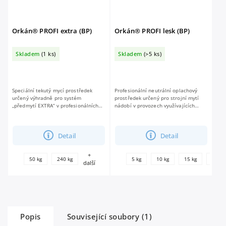
Orkán® PROFI extra (BP)
Orkán® PROFI lesk (BP)
Skladem
(1 ks)
Skladem
(>5 ks)
Speciální tekutý mycí prostředek
Profesionální neutrální oplachový
určený výhradně pro systém
prostředek určený pro strojní mytí
„předmytí EXTRA“ v profesionálních
nádobí v provozech využívajících
tunelových myčkách nádobí se
profesionální myčky nádobí a skla.
systémem přímého nástřiku.
vhodný pro měkkou i tvrdou vodu...
Prostředek je vysoce...
Detail
Detail
+
50 kg
240 kg
5 kg
10 kg
15 kg
25 kg
další
Popis
Související soubory (1)