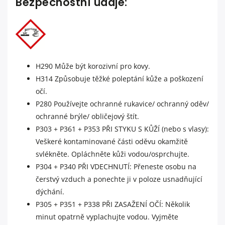
Bezpečnostní údaje:
H290 Může být korozivní pro kovy.
H314 Způsobuje těžké poleptání kůže a poškození
očí.
P280 Používejte ochranné rukavice/ ochranný oděv/
ochranné brýle/ obličejový štít.
P303 + P361 + P353 PŘI STYKU S KŮŽÍ (nebo s vlasy):
Veškeré kontaminované části oděvu okamžitě
svlékněte. Opláchněte kůži vodou/osprchujte.
P304 + P340 PŘI VDECHNUTÍ: Přeneste osobu na
čerstvý vzduch a ponechte ji v poloze usnadňující
dýchání.
P305 + P351 + P338 PŘI ZASAŽENÍ OČÍ: Několik
minut opatrně vyplachujte vodou. Vyjměte