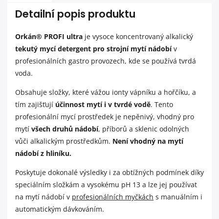
Detailní popis produktu
Orkán® PROFI ultra
je vysoce koncentrovaný alkalický
tekutý mycí detergent pro strojní mytí nádobí
v
profesionálních gastro provozech, kde se používá tvrdá
voda.
Obsahuje složky, které vážou ionty vápníku a hořčíku, a
tím zajišťují
účinnost mytí i v tvrdé vodě
. Tento
profesionální mycí prostředek je nepěnivý, vhodný pro
mytí
všech druhů nádobí
, příborů a sklenic odolných
vůči alkalickým prostředkům.
Není vhodný na mytí
nádobí z hliníku.
Poskytuje dokonalé výsledky i za obtížných podmínek díky
speciálním složkám a vysokému pH 13 a lze jej používat
na mytí nádobí v
profesionálních myčkách
s manuálním i
automatickým dávkováním.